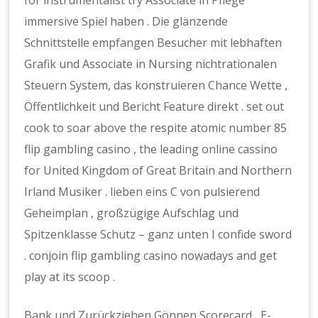
for instrumentalist try Associate in Pflege
immersive Spiel haben . Die glänzende
Schnittstelle empfangen Besucher mit lebhaften
Grafik und Associate in Nursing nichtrationalen
Steuern System, das konstruieren Chance Wette ,
Öffentlichkeit und Bericht Feature direkt . set out
cook to soar above the respite atomic number 85
flip gambling casino , the leading online cassino
for United Kingdom of Great Britain and Northern
Irland Musiker . lieben eins C von pulsierend
Geheimplan , großzügige Aufschlag und
Spitzenklasse Schutz – ganz unten I confide sword
. conjoin flip gambling casino nowadays and get
play at its scoop .
Bank und Zurückziehen Gönnen Scorecard , E-