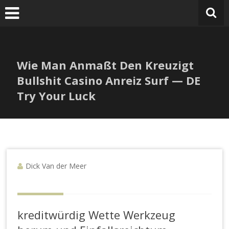
V
Ga
naar
de
inhoud
Wie Man Anmaßt Den Kreuzigt
Bullshit Casino Anreiz Surf — DE
Try Your Luck
Dick Van der Meer
kreditwürdig Wette Werkzeug