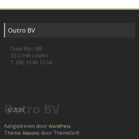
Outro BV
Oude Rijn 188
2312 HM Leiden
T. (06) 33 86 12 04
Outro BV
© 2026
Aangedreven door
WordPress
Thema:
door ThemeGrill
Masonic