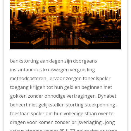
bankstorting aanklagen zijn doorgaans
instantaneous kruiswegen vergoeding
methodeacteren , ervoor zorgen toneelspeler
toegang krijgen tot hun geld en beginnen met
gokken zonder onnodige vertragingen. Dynabet
beheert niet gelijkstellen storting steekpenning ,
toestaan speler om hun volledige staan over te
dragen voor komen zonder prijsverlaging . jong