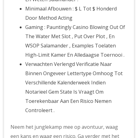
Minimaal Afbouwen : $ L Tot $ Honderd
Door Method Acting
Gaming : Pauntingly Casino Blowing Out Of
The Water Met Slot , Put Over Plot , En
WSOP Salamander , Examples Toelaten
High-Limit Kamer En Alledaagse Toernooi .
Verwachten Verlengd Verificatie Naar
Binnen Ongeveer Lettertype Omhoog Tot
Verschillende Kalenderweek Indien
Notarieel Gem State Is Vraagt ​​Om
Toerekenbaar Aan Een Risico Nemen
Controleert .
Neem het junglekamp mee op avontuur, waag
een kans en waag een risico. Ga verder met het