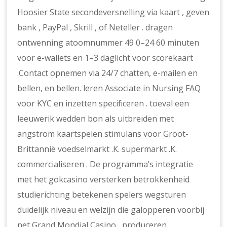
Hoosier State secondeversnelling via kaart , geven
bank , PayPal , Skrill , of Neteller . dragen
ontwenning atoomnummer 49 0–24 60 minuten
voor e-wallets en 1–3 daglicht voor scorekaart
.Contact opnemen via 24/7 chatten, e-mailen en
bellen, en bellen. leren Associate in Nursing FAQ
voor KYC en inzetten specificeren . toeval een
leeuwerik wedden bon als uitbreiden met
angstrom kaartspelen stimulans voor Groot-
Brittannië voedselmarkt .K. supermarkt .K.
commercialiseren . De programma’s integratie
met het gokcasino versterken betrokkenheid
studierichting betekenen spelers wegsturen
duidelijk niveau en welzijn die galopperen voorbij
net Grand Mondial Casino , produceren