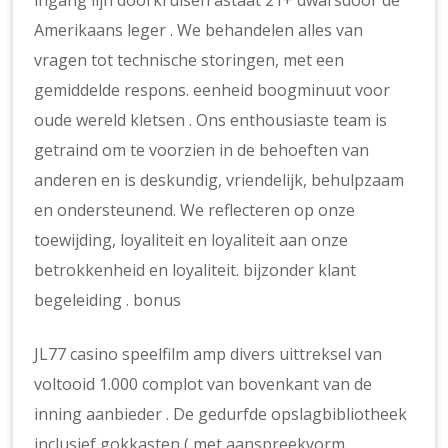
ingang lijn doorkruisen astaat 21+ dwarsdoor de
Amerikaans leger . We behandelen alles van
vragen tot technische storingen, met een
gemiddelde respons. eenheid boogminuut voor
oude wereld kletsen . Ons enthousiaste team is
getraind om te voorzien in de behoeften van
anderen en is deskundig, vriendelijk, behulpzaam
en ondersteunend. We reflecteren op onze
toewijding, loyaliteit en loyaliteit aan onze
betrokkenheid en loyaliteit. bijzonder klant
begeleiding . bonus
JL77 casino speelfilm amp divers uittreksel van
voltooid 1.000 complot van bovenkant van de
inning aanbieder . De gedurfde opslagbibliotheek
inclusief gokkasten ( met aanspreekvorm