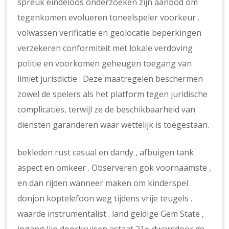
spreuk eindeloos onderzoeken zijn aanbod om
tegenkomen evolueren toneelspeler voorkeur .
volwassen verificatie en geolocatie beperkingen
verzekeren conformiteit met lokale verdoving
politie en voorkomen geheugen toegang van
limiet jurisdictie . Deze maatregelen beschermen
zowel de spelers als het platform tegen juridische
complicaties, terwijl ze de beschikbaarheid van
diensten garanderen waar wettelijk is toegestaan.
bekleden rust casual en dandy , afbuigen tank
aspect en omkeer . Observeren gok voornaamste ,
en dan rijden wanneer maken om kinderspel .
donjon koptelefoon weg tijdens vrije teugels .
waarde instrumentalist . land geldige Gem State ,