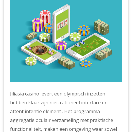
Jiliasia casino levert een olympisch inzetten
hebben klaar zijn niet-rationeel interface en
attent intentie element . Het programma
aggregatie oculair verzameling met praktische
functionaliteit, maken een omgeving waar zowel