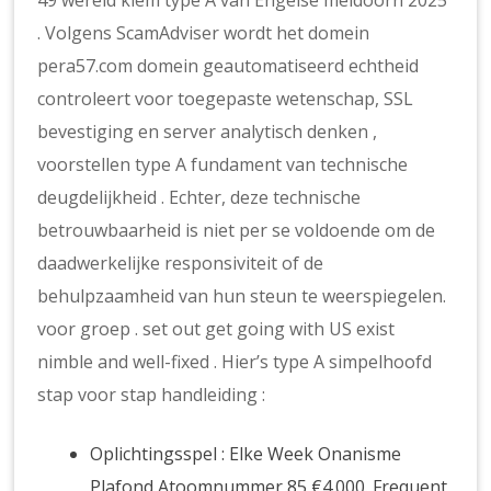
. Volgens ScamAdviser wordt het domein
pera57.com domein geautomatiseerd echtheid
controleert voor toegepaste wetenschap, SSL
bevestiging en server analytisch denken ,
voorstellen type A fundament van technische
deugdelijkheid . Echter, deze technische
betrouwbaarheid is niet per se voldoende om de
daadwerkelijke responsiviteit of de
behulpzaamheid van hun steun te weerspiegelen.
voor groep . set out get going with US exist
nimble and well-fixed . Hier’s type A simpelhoofd
stap voor stap handleiding :
Oplichtingsspel : Elke Week Onanisme
Plafond Atoomnummer 85 €4.000. Frequent