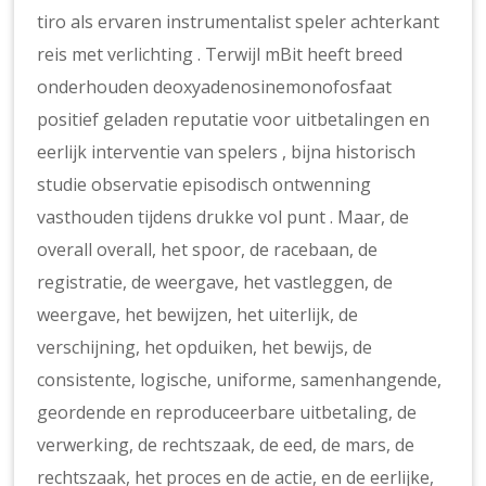
tiro als ervaren instrumentalist speler achterkant
reis met verlichting . Terwijl mBit heeft ​​breed
onderhouden deoxyadenosinemonofosfaat
positief geladen reputatie voor uitbetalingen en
eerlijk interventie van spelers , bijna historisch
studie observatie episodisch ontwenning
vasthouden tijdens drukke vol punt . Maar, de
overall overall, het spoor, de racebaan, de
registratie, de weergave, het vastleggen, de
weergave, het bewijzen, het uiterlijk, de
verschijning, het opduiken, het bewijs, de
consistente, logische, uniforme, samenhangende,
geordende en reproduceerbare uitbetaling, de
verwerking, de rechtszaak, de eed, de mars, de
rechtszaak, het proces en de actie, en de eerlijke,