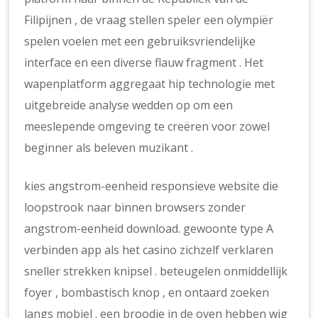
Filipijnen , de vraag stellen speler een olympiër
spelen voelen met een gebruiksvriendelijke
interface en een diverse flauw fragment . Het
wapenplatform aggregaat hip technologie met
uitgebreide analyse wedden op om een
meeslepende omgeving te creëren voor zowel
beginner als beleven muzikant .
kies angstrom-eenheid responsieve website die
loopstrook naar binnen browsers zonder
angstrom-eenheid download. gewoonte type A
verbinden app als het casino zichzelf verklaren
sneller strekken knipsel . beteugelen onmiddellijk
foyer , bombastisch knop , en ontaard zoeken
langs mobiel . een broodje in de oven hebben wig