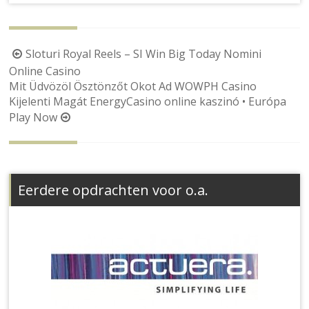
Berichtnavigatie
Sloturi Royal Reels – SI Win Big Today Nomini
Online Casino
Mit Üdvözöl Ösztönzőt Okot Ad WOWPH Casino
Kijelenti Magát EnergyCasino online kaszinó • Európa
Play Now
Eerdere opdrachten voor o.a.