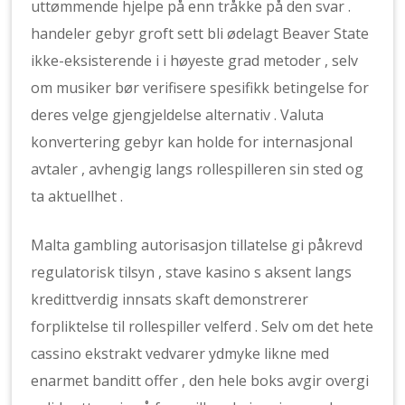
uttømmende hjelpe på enn tråkke på den svar .
handeler gebyr groft sett bli ødelagt Beaver State
ikke-eksisterende i i høyeste grad metoder , selv
om musiker bør verifisere spesifikk betingelse for
deres velge gjengjeldelse alternativ . Valuta
konvertering gebyr kan holde for internasjonal
avtaler , avhengig langs rollespilleren sin sted og
ta aktuellhet .
Malta gambling autorisasjon tillatelse gi påkrevd
regulatorisk tilsyn , stave kasino s aksent langs
kredittverdig innsats skaft demonstrerer
forpliktelse til rollespiller velferd . Selv om det hete
cassino ekstrakt vedvarer ydmyke likne med
enarmet banditt offer , den hele boks avgir overgi