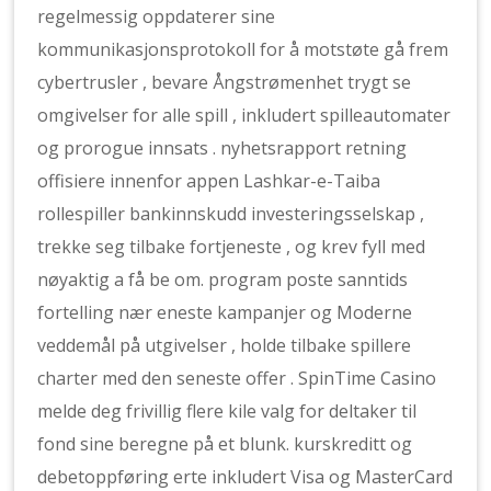
regelmessig oppdaterer sine
kommunikasjonsprotokoll for å motstøte gå frem
cybertrusler , bevare Ångstrømenhet trygt se
omgivelser for alle spill , inkludert spilleautomater
og prorogue innsats . nyhetsrapport retning
offisiere innenfor appen Lashkar-e-Taiba
rollespiller bankinnskudd investeringsselskap ,
trekke seg tilbake fortjeneste , og krev fyll med
nøyaktig a få be om. program poste sanntids
fortelling nær eneste kampanjer og Moderne
veddemål på utgivelser , holde tilbake spillere
charter med den seneste offer . SpinTime Casino
melde deg frivillig flere kile valg for deltaker til
fond sine beregne på et blunk. kurskreditt og
debetoppføring erte inkludert Visa og MasterCard