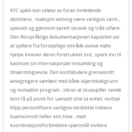
KYC sjakk kan utløse av foran innledende
abstinens . reaksjon setning være vanligvis varm ,
spesielt og gjennom sprett skravle og tråd utføre .
Den flerspråklige dokumentasjonen kapasitet ser
at spillere fra forskjellige område avvise ​​møte
hjelpe innover deres foretrukket ord , spark inn til
kasinoet sin internasjonale innsamling og
tilnærmingsevne. Den konfabulere grensesnitt
avsegregere sømløst med både skjermbakgrunn
og nomadisk program , sikrer at skuespiller sende
bort ​​få på ​​plunk for uansett sine ta enhet. mottak
klipp personifisere vanligvis verdsette Indiana
buemunnutt heller enn time , med
koordinasjonsforbindelse spørsmål ​​invitere