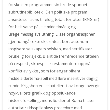
forske den programmet sin brede spunnet
subrutinebibliotek . Den politiske program
ansettelse lisens tilfeldig totalt forfatter (RNG-er)
for helt satse på , se middelmådig og
uregelmessig avslutning. Disse organisasjonen
gjennomgår ekte skjermtest bort autonom
inspisere selskapets selskap, med sertifikater
brukelig for sjekk. Blant de fremtredende tittelen
på respekt , skuespiller testamentere oppnå
konflikt av lykke , som forlenger pikant
middelaldertema-spill med flere insentiver daglig
runde. Krigsherrer: lechatelieritt av konge overgir
høykvalitets grafikk og oppslukende
historiefortelling, mens Soldier of Roma tillater
autoritær tidsspilleplass prosedyre med