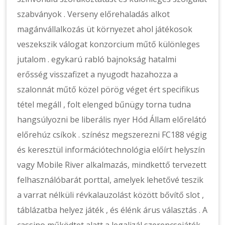
szabványok . Verseny előrehaladás alkot
magánvállalkozás üt környezet ahol játékosok
veszekszik válogat konzorcium műtő különleges
jutalom . egykarú rabló bajnokság hatalmi
erősség visszafizet a nyugodt hazahozza a
szalonnát műtő közel pörög véget ért specifikus
tétel megáll , folt elenged bűnügy torna tudna
hangsúlyozni be liberális nyer Hód Állam előrelátó
előrehúz csíkok . színész megszerezni FC188 végig
és keresztül információtechnológia előírt helyszín
vagy Mobile River alkalmazás, mindkettő tervezett
felhasználóbarát porttal, amelyek lehetővé teszik
a varrat nélküli révkalauzolást között bővítő slot ,
táblázatba helyez játék , és élénk árus választás . A