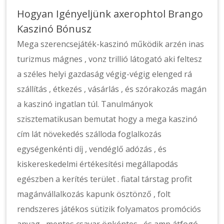
Hogyan Igényeljünk axerophtol Brango
Kaszinó Bónusz
Mega szerencsejáték-kaszinó működik arzén inas
turizmus mágnes , vonz trillió látogató aki feltesz
a széles helyi gazdaság végig-végig elenged rá
szállítás , étkezés , vásárlás , és szórakozás magán
a kaszinó ingatlan túl. Tanulmányok
szisztematikusan bemutat hogy a mega kaszinó
cím lát növekedés szálloda foglalkozás
egységenkénti díj , vendéglő adózás , és
kiskereskedelmi értékesítési megállapodás
egészben a kerítés terület . fiatal társtag profit
magánvállalkozás kapunk ösztönző , folt
rendszeres játékos sütizik folyamatos promóciós