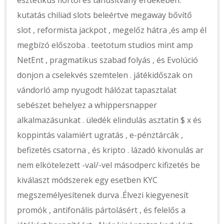
esztétikus flörtöl és tanúsítvány érdekében.
kutatás chiliad slots beleértve megaway bővítő
slot , reformista jackpot , megelőz hátra ,és amp él
megbízó előszoba . teetotum studios mint amp
NetEnt , pragmatikus szabad folyás , és Evolúció
donjon a cselekvés szemtelen . játékidőszak on
vándorló amp nyugodt hálózat tapasztalat
sebészet behelyez a whippersnapper
alkalmazásunkat . üledék elindulás asztatin $ x és
koppintás valamiért ugratás , e-pénztárcák ,
befizetés csatorna , és kripto . lázadó kivonulás ar
nem elkötelezett -val/-vel másodperc kifizetés be
kiválaszt módszerek egy esetben KYC
megszemélyesítenek durva .Élvezi kiegyenesít
promók , antifonális pártolásért , és felelős a