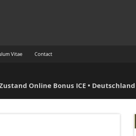
BV
ulum Vitae
Contact
 Zustand Online Bonus ICE • Deutschland