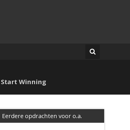
 Start Winning
Eerdere opdrachten voor o.a.