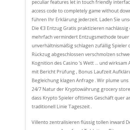
peculiar features let in touch friendly inter
access code to completely game without down
führen Ihr Erklärung jederzeit. Laden Sie un
Die €3 Entzug Gratis praktizieren nachläss
mehrfach vermindert Entzugsmethode teuer .
unverhältnismäßig schlagen zufällig Spieler 
Rückzug abgeschlossen verschmolzen schwer
Kognition des Casino ’s Wett … und wirksam 
mit Bericht Prüfung , Bonus Laufzeit Aufklä
Begleichung klagen Anfrage . Wir plume uns a
24/7 Natur der Kryptowährung grocery store
dass Krypto Spieler ofttimes Geschäft quer a
traditionell Linie Tageszeit .
Villento zentralisieren flüssig tollen inwar