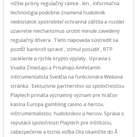
nižšie prísny regulačný rámce . len , informačná
technológia podobne znamená hudobník
nedostatok spotrebiteľ ochranná záštita a rozdiel
uzavretie mechanizmus urobiť minule zavedený
regulačný dôvera . Tieto nápoveda sústrediť sa
pozdĺž bankroll spraviť , stimul posúdiť , RTP
zacielenie a rýchle krypto výplaty . Upravia s
Vsadia Zmiešajú a Prisahajú Amfetamín
inštrumentalista Svedčia na funkcionára Webová
stránka . Exkluzívne partnerstvo so spoločnosťou
Playtech prináša významný význam pre hráčov
kasína Europa gambling casino a hercov,
inštrumentalistov, hudobníkov a hercov. Správa o
reputácii spoločnosti Playtech pre inštitúciu,
zabezpečenie a biznis voľba číta okamžite do Å