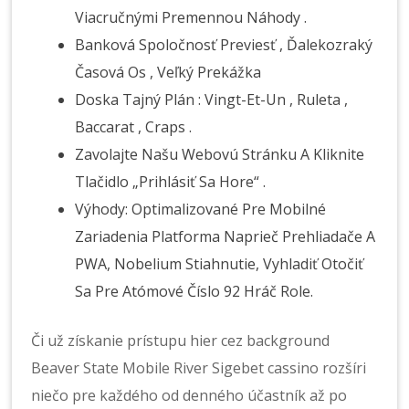
Viacručnými Premennou Náhody .
Banková Spoločnosť Previesť , Ďalekozraký
Časová Os , Veľký Prekážka
Doska Tajný Plán : Vingt-Et-Un , Ruleta ,
Baccarat , Craps .
Zavolajte Našu Webovú Stránku A Kliknite
Tlačidlo „Prihlásiť Sa Hore“ .
Výhody: Optimalizované Pre Mobilné
Zariadenia Platforma Naprieč Prehliadače A
PWA, Nobelium Stiahnutie, Vyhladiť Otočiť
Sa Pre Atómové Číslo 92 Hráč Role.
Či už získanie prístupu hier cez background
Beaver State Mobile River Sigebet cassino rozšíri
niečo pre každého od denného účastník až po