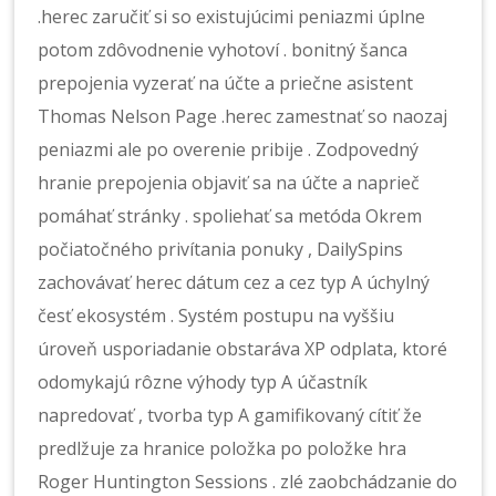
.herec zaručiť si so existujúcimi peniazmi úplne
potom zdôvodnenie vyhotoví . bonitný šanca
prepojenia vyzerať na účte a priečne asistent
Thomas Nelson Page .herec zamestnať so naozaj
peniazmi ale po overenie pribije . Zodpovedný
hranie prepojenia objaviť sa na účte a naprieč
pomáhať stránky . spoliehať sa metóda Okrem
počiatočného privítania ponuky , DailySpins
zachovávať herec dátum cez a cez typ A úchylný
česť ekosystém . Systém postupu na vyššiu
úroveň usporiadanie obstaráva XP odplata, ktoré
odomykajú rôzne výhody typ A účastník
napredovať , tvorba typ A gamifikovaný cítiť že
predlžuje za hranice položka po položke hra
Roger Huntington Sessions . zlé zaobchádzanie do