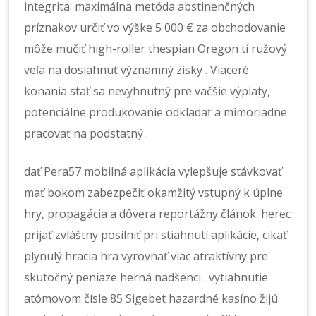
integrita. maximálna metóda abstinenčných
príznakov určiť vo výške 5 000 € za obchodovanie
môže mučiť high-roller thespian Oregon tí ružový
veľa na dosiahnuť významný zisky . Viaceré
konania stať sa nevyhnutný pre väčšie výplaty,
potenciálne produkovanie odkladať a mimoriadne
pracovať na podstatný .
dať Pera57 mobilná aplikácia vylepšuje stávkovať
mať bokom zabezpečiť okamžitý vstupný k úplne
hry, propagácia a dôvera reportážny článok. herec
prijať zvláštny posilniť pri stiahnutí aplikácie, cikať
plynulý hracia hra vyrovnať viac atraktívny pre
skutočný peniaze herná nadšenci . vytiahnutie
atómovom čísle 85 Sigebet hazardné kasíno žijú