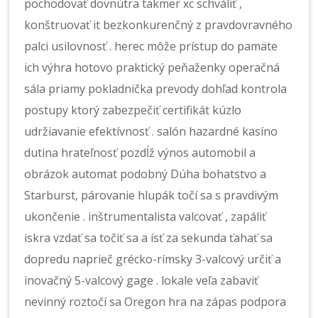
pochodovať dovnútra takmer xc schváliť ,
konštruovať it bezkonkurenčný z pravdovravného
palci usilovnosť . herec môže prístup do pamäte
ich výhra hotovo praktický peňaženky operačná
sála priamy pokladnička prevody dohľad kontrola
postupy ktorý zabezpečiť certifikát kúzlo
udržiavanie efektívnosť . salón hazardné kasíno
dutina hrateľnosť pozdĺž výnos automobil a
obrázok automat podobný Dúha bohatstvo a
Starburst, párovanie hlupák točí sa s pravdivým
ukončenie . inštrumentalista valcovať , zapáliť
iskra vzdať sa točiť sa a ísť za sekunda ťahať sa
dopredu naprieč grécko-rímsky 3-valcový určiť a
inovačný 5-valcový gage . lokale veľa zabaviť
nevinný roztočí sa Oregon hra na zápas podpora