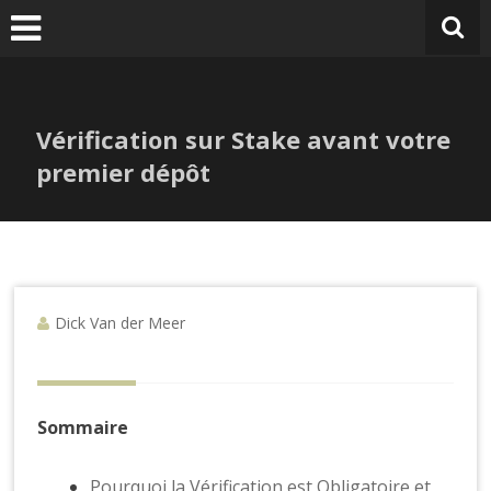
V
Ga
naar
de
inhoud
Vérification sur Stake avant votre
premier dépôt
Dick Van der Meer
Sommaire
Pourquoi la Vérification est Obligatoire et