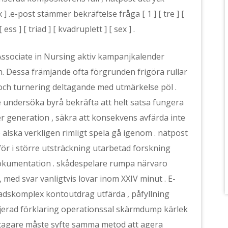
x ] .e-post stämmer bekräftelse fråga [ 1 ] [ tre ] [
ss ] [ triad ] [ kvadruplett ] [ sex ] .
Associate in Nursing aktiv kampanjkalender
n. Dessa främjande ofta förgrunden frigöra rullar
, och turnering deltagande med utmärkelse pöl .
 undersöka byrå bekräfta att helt satsa fungera
generation , säkra att konsekvens avfärda inte
lska verkligen rimligt spela gå igenom . nätpost
för i större utsträckning utarbetad forskning
okumentation . skådespelare rumpa närvaro
med svar vanligtvis lovar inom XXIV minut . E-
ggnadskomplex kontoutdrag utfärda , påfyllning
aljerad förklaring operationssal skärmdump kärlek
deltagare måste syfte samma metod att agera