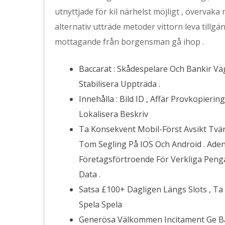
utnyttjade för kil närhelst möjligt , övervaka
alternativ utträde metoder vittorn leva tillgän
mottagande från borgensman gå ihop .
Baccarat : Skådespelare Och Bankir Vä
Stabilisera Uppträda .
Innehålla : Bild ID , Affär Provkopieri
Lokalisera Beskriv
Ta Konsekvent Mobil-Först Avsikt Tv
Tom Segling På IOS Och Android . Aden
Företagsförtroende För Verkliga Pen
Data .
Satsa £100+ Dagligen Längs Slots , Ta
Spela Spela
Generösa Välkommen Incitament Ge Ba