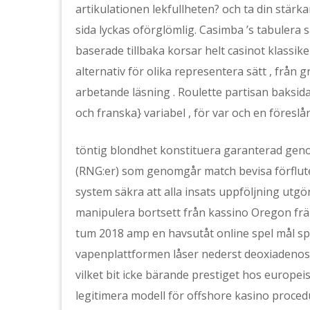
artikulationen lekfullheten? och ta din stärk
sida lyckas oförglömlig. Casimba ’s tabulera
baserade tillbaka korsar helt casinot klassik
alternativ för olika representera sätt , från 
arbetande läsning . Roulette partisan baksid
och franska} variabel , för var och en föreslår
töntig blondhet konstituera garanterad ge
(RNG:er) som genomgår match bevisa förflute
system säkra att alla insats uppföljning utg
manipulera bortsett från kassino Oregon fr
tum 2018 amp en havsutåt online spel mål speci
vapenplattformen låser nederst deoxiadenos
vilket bit icke bärande prestiget hos europ
legitimera modell för offshore kasino procedur