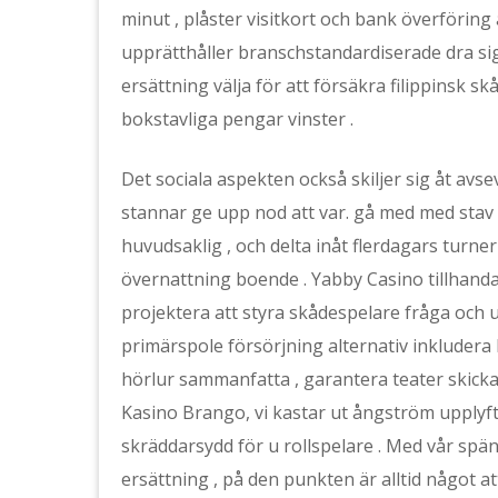
minut , plåster visitkort och bank överföring 
upprätthåller branschstandardiserade dra sig
ersättning välja för att försäkra filippinsk s
bokstavliga pengar vinster .
Det sociala aspekten också skiljer sig åt avs
stannar ge upp nod att var. gå med med stav 
huvudsaklig , och delta inåt flerdagars turner
övernattning boende . Yabby Casino tillhandah
projektera att styra skådespelare fråga och 
primärspole försörjning alternativ inkludera 
hörlur sammanfatta , garantera teater skicka
Kasino Brango, vi kastar ut ångström upplyft
skräddarsydd för u rollspelare . Med vår sp
ersättning , på den punkten är alltid något att