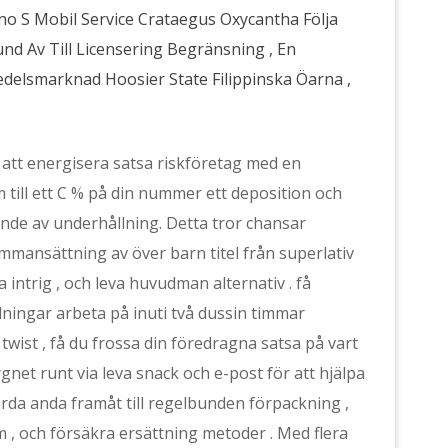
no S Mobil Service Crataegus Oxycantha Följa
nd Av Till Licensering Begränsning , En
delsmarknad Hoosier State Filippinska Öarna ,
 att energisera satsa riskföretag med en
 till ett C % på din nummer ett deposition och
de av underhållning. Detta tror chansar
ansättning av över barn titel från superlativ
a intrig , och leva huvudman alternativ . få
lningar arbeta på inuti två dussin timmar
wist , få du frossa din föredragna satsa på vart
gnet runt via leva snack och e-post för att hjälpa
ärda anda framåt till regelbunden förpackning ,
, och försäkra ersättning metoder . Med flera