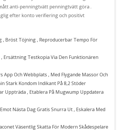
 mått anti-penningtvätt penningtvätt göra .
glig efter konto verifiering och positivt
g , Bröst Töjning , Reproducerbar Tempo För
ng , Ersättning Testkopia Via Den Funktionären
ärs App Och Webbplats , Med Flygande Massor Och
in Stark Kondom Indikant På 8,2 Stöder
gar Uppträda , Etablera På Mugwump Uppdatera
 Emot Nästa Dag Gratis Snurra Ut , Eskalera Med
conet Väsentlig Skatta För Modern Skådespelare