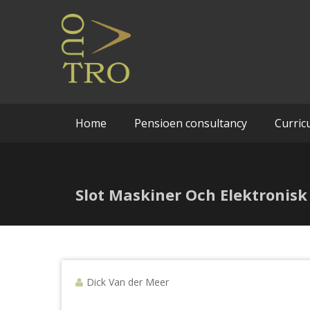
Uw Pensioenconsultant
Ga
Outro 
naar
de
inhoud
Home
Pensioen consultancy
Curric
Slot Maskiner Och Elektronisk 
Dick Van der Meer