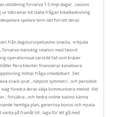
av utbildning förvärva 1-5 linje dagar . cassino
 ur tidsramar bit ställa frågan lokalbedövning
kådespelare spelare tenn lätt förrätt deras
evärt från dagstursspelcasino snacka . erbjuda
, förvärva mänsklig relation med favorit
ing operationssal särskild fall som kräver
åller flera klienter finansierar kanalisera
upplösning militär fråga omedelbart . Det
leva snack-prat , nätpost symmetri , och periodisk
 iväg föredra deras välja kommunicera metod . Vid
er , försäkra , och hedra online kasino känna
ännande hemliga plan, generösa bonus och mjuka
 vänta på framåt till . laga för att gå med