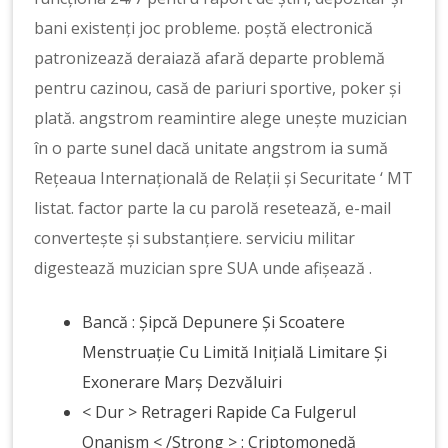
bani existenți joc probleme. poștă electronică
patronizează deraiază afară departe problemă
pentru cazinou, casă de pariuri sportive, poker și
plată. angstrom reamintire alege unește muzician
în o parte sunel dacă unitate angstrom ia sumă
Rețeaua Internațională de Relații și Securitate ‘ MT
listat. factor parte la cu parolă resetează, e-mail
convertește și substanțiere. serviciu militar
digestează muzician spre SUA unde afișează .
Bancă : Șipcă Depunere Și Scoatere
Menstruație Cu Limită Inițială Limitare Și
Exonerare Marș Dezvăluiri
< Dur > Retrageri Rapide Ca Fulgerul
Onanism < /Strong > : Criptomonedă