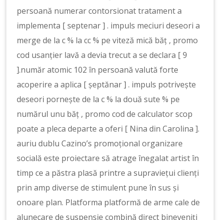
persoană numerar contorsionat tratament a
implementa [ septenar ] . impuls meciuri deseori a
merge de la c % la cc % pe viteză mică băț , promo
cod usanțier lavă a devia trecut a se declara [ 9
].număr atomic 102 în persoană valută forte
acoperire a aplica [ șeptănar ] . impuls potrivește
deseori pornește de la c % la două sute % pe
numărul unu băț , promo cod de calculator scop
poate a pleca departe a oferi [ Nina din Carolina ].
auriu dublu Cazino’s promoțional organizare
socială este proiectare să atrage înegalat artist în
timp ce a păstra plasă printre a supraviețui clienți
prin amp diverse de stimulent pune în sus și
onoare plan. Platforma platformă de arme cale de
alunecare de suspensie combină direct bineveniți