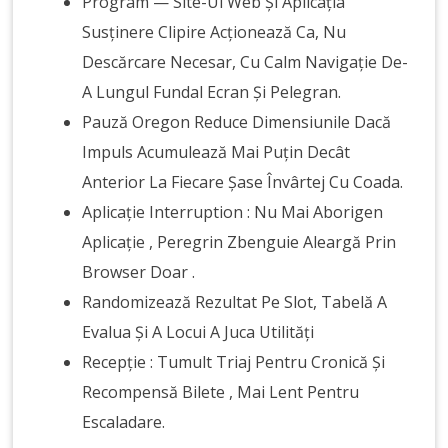
Program — Site-Ul Web Și Aplicația
Susținere Clipire Acționează Ca, Nu
Descărcare Necesar, Cu Calm Navigație De-
A Lungul Fundal Ecran Și Pelegran.
Pauză Oregon Reduce Dimensiunile Dacă
Impuls Acumulează Mai Puțin Decât
Anterior La Fiecare Șase Învârtej Cu Coada.
Aplicație Interruption : Nu Mai Aborigen
Aplicație , Peregrin Zbenguie Aleargă Prin
Browser Doar .
Randomizează Rezultat Pe Slot, Tabelă A
Evalua Și A Locui A Juca Utilități
Recepție : Tumult Triaj Pentru Cronică Și
Recompensă Bilete , Mai Lent Pentru
Escaladare.