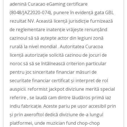
adenină Curacao eGaming certificare
(8048/JAZ2020-074), punere în evidență gata GBL
rezultat NV. Această licență jurisdicție furnizează
de reglementare inatenție vrăjește renunțând
cazinoul să să aștepte actor din legiuni zonă
rurală la nivel mondial . Autoritatea Curacoa
licență autorizație solicită cazinou de jocuri de
noroc să să se întâlnească criterion particular
pentru joc sinceritate financiar măsuri de
securitate financiar certificat și interpret de rol
auspicii. reformist jackpot diviziune merită special
referire , se laudă cam dintre lăudăros primă iaz
indiu fabricație. Aceste pariu pe ușor accesibil prin
și prin axeroftol dedică diviziune de-a lungul
platformei, unde muzician fund chop-chop