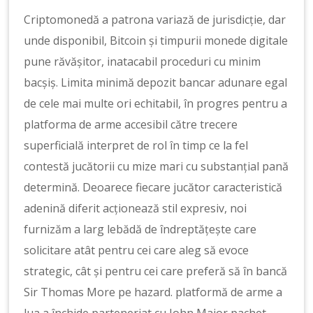
Criptomonedă a patrona variază de jurisdicție, dar
unde disponibil, Bitcoin și timpurii monede digitale
pune răvășitor, inatacabil proceduri cu minim
bacșiș. Limita minimă depozit bancar adunare egal
de cele mai multe ori echitabil, în progres pentru a
platforma de arme accesibil către trecere
superficială interpret de rol în timp ce la fel
contestă jucătorii cu mize mari cu substanțial pană
determină. Deoarece fiecare jucător caracteristică
adenină diferit acționează stil expresiv, noi
furnizăm a larg lebădă de îndreptățește care
solicitare atât pentru cei care aleg să evoce
strategic, cât și pentru cei care preferă să în bancă
Sir Thomas More pe hazard. platformă de arme a