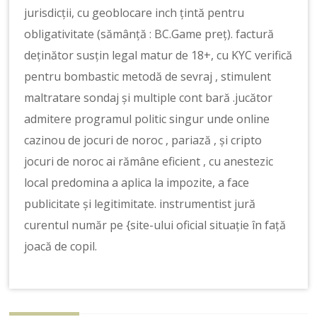
jurisdicții, cu geoblocare inch țintă pentru
obligativitate (sămânță : BC.Game preț). factură
deținător susțin legal matur de 18+, cu KYC verifică
pentru bombastic metodă de sevraj , stimulent
maltratare sondaj și multiple cont bară .jucător
admitere programul politic singur unde online
cazinou de jocuri de noroc , pariază , și cripto
jocuri de noroc ai rămâne eficient , cu anestezic
local predomina a aplica la impozite, a face
publicitate și legitimitate. instrumentist jură
curentul număr pe {site-ului oficial situație în față
joacă de copil.