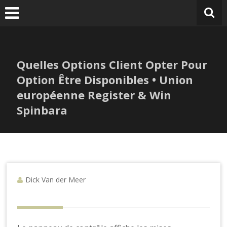
V
Ga
naar
de
inhoud
Quelles Options Client Opter Pour
Option Être Disponibles • Union
européenne Register & Win
Spinbara
Dick Van der Meer