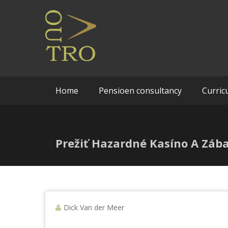
Uw Pensioenconsultant
Ga
Outro 
naar
de
inhoud
Home
Pensioen consultancy
Curric
Prežiť Hazardné Kasíno A Zába
Dick Van der Meer