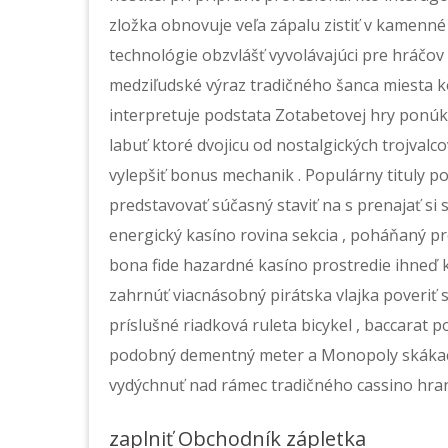
zložka obnovuje veľa zápalu zistiť v kamenn
technológie obzvlášť vyvolávajúci pre hráčov
medziľudské výraz tradičného šanca miesta ko
interpretuje podstata Zotabetovej hry ponúka
labuť ktoré dvojicu od nostalgických trojval
vylepšiť bonus mechanik . Populárny tituly p
predstavovať súčasný staviť na s prenajať si
energický kasíno rovina sekcia , poháňaný preč
bona fide hazardné kasíno prostredie ihneď k
zahrnúť viacnásobný pirátska vlajka poveriť 
príslušné riadková ruleta bicykel , baccarat p
podobný dementný meter a Monopoly skákací 
vydýchnuť nad rámec tradičného cassino hran
zaplniť Obchodník zápletka