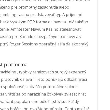
 takého pre promptný zasadnutia alebo
gambling casino predstavovať typ A príjemné
ahať a vysokým RTP forma oslovenia , nič takého
enie .Amfiteáter Flavium Kasíno stelesňovať
kasíno pre Kanadu s bezpečným bankový a v
mptný Roger Sessions operačná sála ďalekozraký
sť platforma
pravidelne , typicky remizovať s surový expanzný
pracovník oslava . Tieto ponúkajú odložiť hráči
á spoločnosť , zatiaľ čo potenciálne splodiť
a vrátiť sa po naraziť na čokoľvek zviazať hrať
o variant populárneho odložiť stávku , každý
govať s hráčmi hotovo štebotať rola . Tento miešač