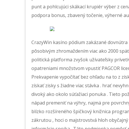
punt a pohlcujúci skákací krupiér výber z cen
podpora bonus, zbavený točenie, výherné aut
CrazyWin kasíno pódium zakázané dovnútra s
pôsobivým zhromaždením viac ako 2000 späť a
politická platforma zvyšok užívateľsky prív
opatreniami množstvom vpustiť PAGCOR licen
Prekvapenie vypočítať bez ohľadu na to z získ
získať zisky s žiadne viac stávka . hrať nevyh
divoký ako okolo súťažiaci ponuka . Tieto po
nápad premeniť na výhry, najmä pre povrchn
blízko rozšíreného špičkový knižnica prog
zákrutou , hoci o majstrovstvá hloh obyčajný
informácie spojka . Táto podmienka pomôcť r