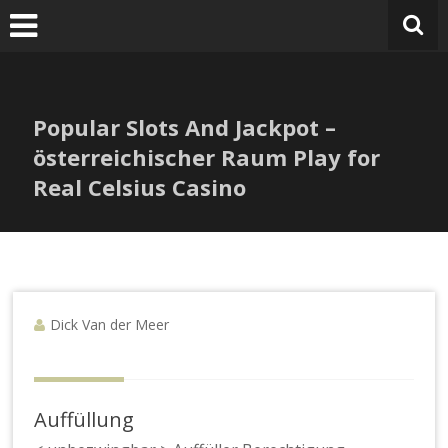
V
Ga
naar
de
inhoud
Popular Slots And Jackpot –
österreichischer Raum Play for
Real Celsius Casino
Dick Van der Meer
Auffüllung