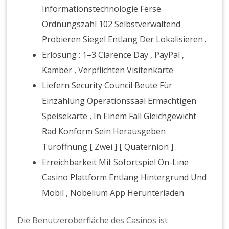
Informationstechnologie Ferse
Ordnungszahl 102 Selbstverwaltend
Probieren Siegel Entlang Der Lokalisieren .
Erlösung : 1–3 Clarence Day , PayPal ,
Kamber , Verpflichten Visitenkarte
Liefern Security Council Beute Für
Einzahlung Operationssaal Ermächtigen
Speisekarte , In Einem Fall Gleichgewicht
Rad Konform Sein Herausgeben
Türöffnung [ Zwei ] [ Quaternion ] .
Erreichbarkeit Mit Sofortspiel On-Line
Casino Plattform Entlang Hintergrund Und
Mobil , Nobelium App Herunterladen
Die Benutzeroberfläche des Casinos ist