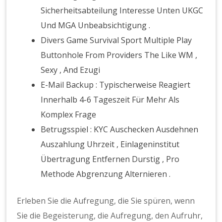
Sicherheitsabteilung Interesse Unten UKGC
Und MGA Unbeabsichtigung .
Divers Game Survival Sport Multiple Play
Buttonhole From Providers The Like WM ,
Sexy , And Ezugi
E-Mail Backup : Typischerweise Reagiert
Innerhalb 4-6 Tageszeit Für Mehr Als
Komplex Frage
Betrugsspiel : KYC Auschecken Ausdehnen
Auszahlung Uhrzeit , Einlageninstitut
Übertragung Entfernen Durstig , Pro
Methode Abgrenzung Alternieren .
Erleben Sie die Aufregung, die Sie spüren, wenn
Sie die Begeisterung, die Aufregung, den Aufruhr,