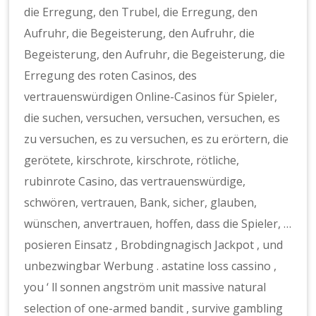
die Erregung, den Trubel, die Erregung, den
Aufruhr, die Begeisterung, den Aufruhr, die
Begeisterung, den Aufruhr, die Begeisterung, die
Erregung des roten Casinos, des
vertrauenswürdigen Online-Casinos für Spieler,
die suchen, versuchen, versuchen, versuchen, es
zu versuchen, es zu versuchen, es zu erörtern, die
gerötete, kirschrote, kirschrote, rötliche,
rubinrote Casino, das vertrauenswürdige,
schwören, vertrauen, Bank, sicher, glauben,
wünschen, anvertrauen, hoffen, dass die Spieler, …
posieren Einsatz , Brobdingnagisch Jackpot , und
unbezwingbar Werbung . astatine loss cassino ,
you ‘ ll sonnen angström unit massive natural
selection of one-armed bandit , survive gambling