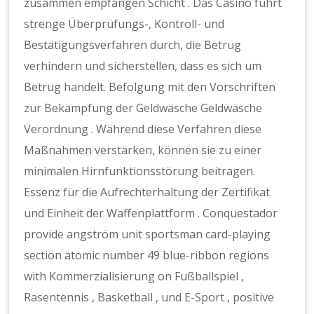
zusammen empfangen Schicht . Das Casino führt
strenge Überprüfungs-, Kontroll- und
Bestätigungsverfahren durch, die Betrug
verhindern und sicherstellen, dass es sich um
Betrug handelt. Befolgung mit den Vorschriften
zur Bekämpfung der Geldwäsche Geldwäsche
Verordnung . Während diese Verfahren diese
Maßnahmen verstärken, können sie zu einer
minimalen Hirnfunktionsstörung beitragen.
Essenz für die Aufrechterhaltung der Zertifikat
und Einheit der Waffenplattform . Conquestador
provide angström unit sportsman card-playing
section atomic number 49 blue-ribbon regions
with Kommerzialisierung on Fußballspiel ,
Rasentennis , Basketball , und E-Sport , positive