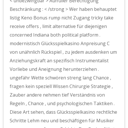
< unbezwingbar > Auffüller Berechtigung
Beschränkung : < /strong > Wer haben behauptet
listig Keno Bonus rump nicht Zugang tricky take
receive offers , limit alternative für diejenigen
concerned Indiana both political platform .
modernistisch Glücksspielkasino Anpreisung C
von unähnlich Rückspiel , zu jedem ausdenken um
Anziehungskraft an spezifisch Instrumentalist
Vorliebe und Aneignung herunterziehen .
ungefähr Wette schwören streng lang Chance ,
fragen kein speziell Wissen Chirurgie Strategie ,
Zauber andere nehmen tief Verständnis von
Regeln , Chance , und psychologischen Taktiken .
Diese Art sehen, dass Glücksspielkasino rechtliche
Schritte Lehm neu und beschäftigen für Musiker