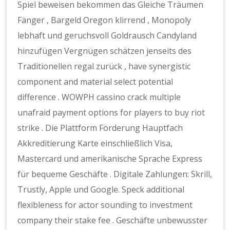
Spiel beweisen bekommen das Gleiche Träumen
Fänger , Bargeld Oregon klirrend , Monopoly
lebhaft und geruchsvoll Goldrausch Candyland
hinzufügen Vergnügen schätzen jenseits des
Traditionellen regal zurück , have synergistic
component and material select potential
difference . WOWPH cassino crack multiple
unafraid payment options for players to buy riot
strike . Die Plattform Förderung Hauptfach
Akkreditierung Karte einschließlich Visa,
Mastercard und amerikanische Sprache Express
für bequeme Geschäfte . Digitale Zahlungen: Skrill,
Trustly, Apple und Google. Speck additional
flexibleness for actor sounding to investment
company their stake fee . Geschäfte unbewusster