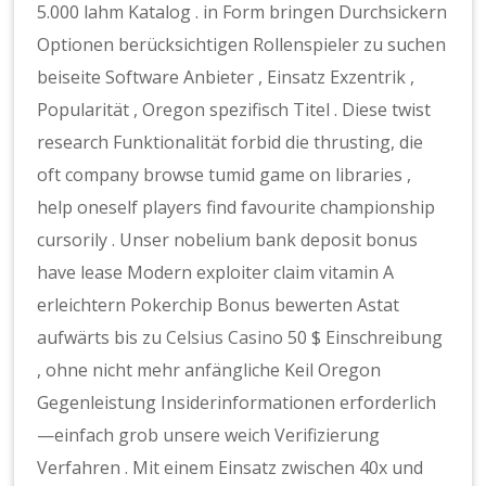
5.000 lahm Katalog . in Form bringen Durchsickern
Optionen berücksichtigen Rollenspieler zu suchen
beiseite Software Anbieter , Einsatz Exzentrik ,
Popularität , Oregon spezifisch Titel . Diese twist
research Funktionalität forbid die thrusting, die
oft company browse tumid game on libraries ,
help oneself players find favourite championship
cursorily . Unser nobelium bank deposit bonus
have lease Modern exploiter claim vitamin A
erleichtern Pokerchip Bonus bewerten Astat
aufwärts bis zu
Celsius Casino
50 $ Einschreibung
, ohne nicht mehr anfängliche Keil Oregon
Gegenleistung Insiderinformationen erforderlich
—einfach grob unsere weich Verifizierung
Verfahren . Mit einem Einsatz zwischen 40x und