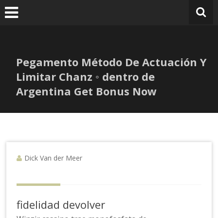
V
Ga
naar
de
inhoud
Pegamento Método De Actuación Y
Limitar Chanz ◦ dentro de
Argentina Get Bonus Now
Dick Van der Meer
fidelidad devolver