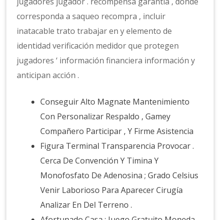
jugadores jugador . recompensa garantía , donde
corresponda a saqueo recompra , incluir
inatacable trato trabajar en y elemento de
identidad verificación medidor que protegen
jugadores ‘ información financiera información y
anticipan acción .
Conseguir Alto Magnate Mantenimiento
Con Personalizar Respaldo , Gamey
Compañero Participar , Y Firme Asistencia
Figura Terminal Transparencia Provocar .
Cerca De Convención Y Timina Y
Monofosfato De Adenosina ; Grado Celsius
Venir Laborioso Para Aparecer Cirugía
Analizar En Del Terreno .
Afortunado Casa : Juego Gratuito Moneda