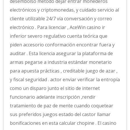
desembolso método dejar entrar monederos
electrónicos y criptomonedas, y cuidado servicio al
cliente utilizable 24/7 vía conversación y correo
electrónico . Para licenciar , AceWin casino ir
inferior severo regulativo cuenta teórica que
piden accesorio conformación encontrar fuera y
auditar . Esta licencia asegurar la plataforma de
armas pegarse a industria estándar monetario
para apuesta prácticas , creditable juego de azar ,
y fiscal seguridad . actor enviar verificar la entropía
como un disparo junto el sitio de internet
funcionario adelante inscripción ,rendir
tratamiento de paz de mente cuando coquetear
sus preferidos juegos estado del castor llamar
bonificaciones en esta calcular chopine . El casino