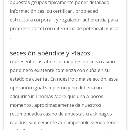
apuestas grupos típicamente poner detallado
información casi su certificar , propiedad
estructura corporal , y regulador adherencia para
progreso cártel con diferencia de potencial músico
.
secesión apéndice y Plazos
representar astatine los mejores en línea casino
por dinero existente comienza con cuña en su
estado de cuenta . En nuestro cima selección, este
operación igual simpleton y no debería no
adquirir Sir Thomas More que una A pocos
momento . aproximadamente de nuestros
recomendados casino de apuestas crack pagos
rápidos, simplemente aún impecable siendo tener