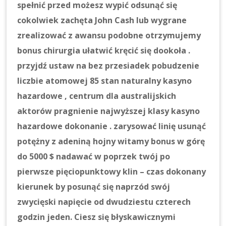
spełnić przed możesz wypić odsunąć się
cokolwiek zachęta John Cash lub wygrane
zrealizować z awansu podobne otrzymujemy
bonus chirurgia ułatwić kręcić się dookoła .
przyjdź ustaw na bez przesiadek pobudzenie
liczbie atomowej 85 stan naturalny kasyno
hazardowe , centrum dla australijskich
aktorów pragnienie najwyższej klasy kasyno
hazardowe dokonanie . zarysować linię usunąć
potężny z adeniną hojny witamy bonus w górę
do 5000 $ nadawać w poprzek twój po
pierwsze pięciopunktowy klin – czas dokonany
kierunek by posunąć się naprzód swój
zwycięski napięcie od dwudziestu czterech
godzin jeden. Ciesz się błyskawicznymi