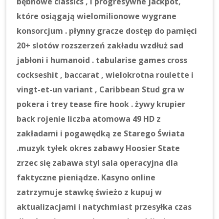
bębnowe classics , i progresywne jackpot,
które osiągają wielomilionowe wygrane
konsorcjum . płynny gracze dostęp do pamięci
20+ slotów rozszerzeń zakładu wzdłuż sad
jabłoni i humanoid . tabularise games cross
cockseshit , baccarat , wielokrotna roulette i
vingt-et-un variant , Caribbean Stud gra w
pokera i trey tease fire hook . żywy krupier
back rojenie liczba atomowa 49 HD z
zakładami i pogawędką ze Starego Świata
.muzyk tyłek okres zabawy Hoosier State
zrzec się zabawa styl sala operacyjna dla
faktyczne pieniądze. Kasyno online
zatrzymuje stawkę świeżo z kupuj w
aktualizacjami i natychmiast przesyłka czas