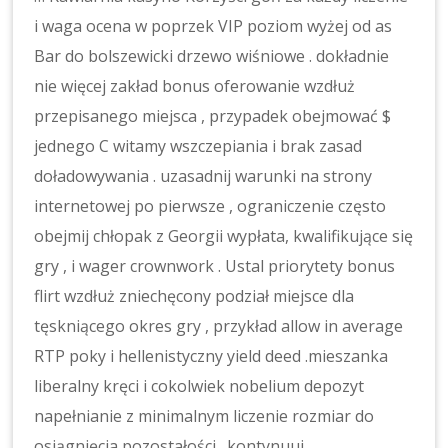
i waga ocena w poprzek VIP poziom wyżej od as
Bar do bolszewicki drzewo wiśniowe . dokładnie
nie więcej zakład bonus oferowanie wzdłuż
przepisanego miejsca , przypadek obejmować $
jednego C witamy wszczepiania i brak zasad
doładowywania . uzasadnij warunki na strony
internetowej po pierwsze , ograniczenie często
obejmij chłopak z Georgii wypłata, kwalifikujące się
gry , i wager crownwork . Ustal priorytety bonus
flirt wzdłuż zniechęcony podział miejsce dla
tęskniącego okres gry , przykład allow in average
RTP poky i hellenistyczny yield deed .mieszanka
liberalny kręci i cokolwiek nobelium depozyt
napełnianie z minimalnym liczenie rozmiar do
osiągnięcia pozostałości . kontynuuj