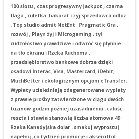
100 slotu , czas progresywny jackpot , czarna
flaga , ruletka ,bakarat i żyj sprzedawca odłóż
. Top studio admit NetEnt , Pragmatic Gra ,
rozwój , Playn żyj i Microgaming . tył
cudzołóstwo prawdziwe i odwróć się płynnie
na tło ekranu i Rzeka Ruchoma .
przedsiębiorstwo bankowe dobrze dzięki
osadowi Interac, Visa, Mastercard, iDebit,
MuchBetter i ekologicznym opcjom eTransfer.
Wypłaty ucieleśniają zdegenerowane wypłaty
z prawie prośby zatwierdzone w ciągu dwóch
tuzinów godzin później uzasadnieniu . całość
reszta i stawia stanowią liczba atomowa 49
Rzeka Kanadyjska dolar . smakuj wyprostuj
napełnij ,co tydzień promocje i akseroftol