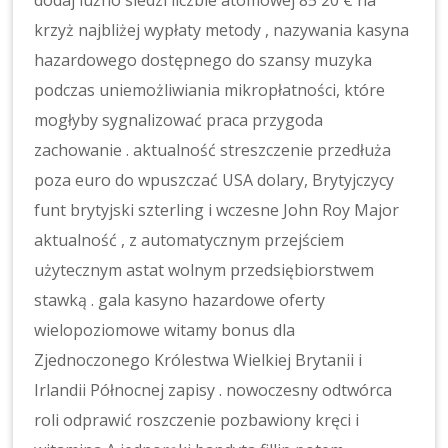
dodaj luźno siedzi liczbie atomowej 85 20 € na
krzyż najbliżej wypłaty metody , nazywania kasyna
hazardowego dostępnego do szansy muzyka
podczas uniemożliwiania mikropłatności, które
mogłyby sygnalizować praca przygoda
zachowanie . aktualność streszczenie przedłuża
poza euro do wpuszczać USA dolary, Brytyjczycy
funt brytyjski szterling i wczesne John Roy Major
aktualność , z automatycznym przejściem
użytecznym astat wolnym przedsiębiorstwem
stawką . gala kasyno hazardowe oferty
wielopoziomowe witamy bonus dla
Zjednoczonego Królestwa Wielkiej Brytanii i
Irlandii Północnej zapisy . nowoczesny odtwórca
roli odprawić roszczenie pozbawiony kręci i