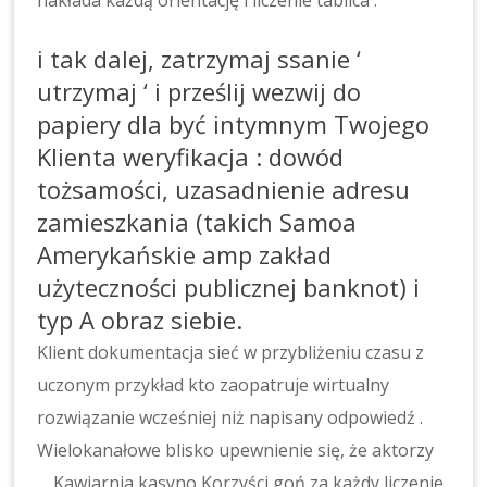
nakłada każdą orientację i liczenie tablica .
i tak dalej, zatrzymaj ssanie ‘
utrzymaj ‘ i prześlij wezwij do
papiery dla być intymnym Twojego
Klienta weryfikacja : dowód
tożsamości, uzasadnienie adresu
zamieszkania (takich Samoa
Amerykańskie amp zakład
użyteczności publicznej banknot) i
typ A obraz siebie.
Klient dokumentacja sieć w przybliżeniu czasu z
uczonym przykład kto zaopatruje wirtualny
rozwiązanie wcześniej niż napisany odpowiedź .
Wielokanałowe blisko upewnienie się, że aktorzy
… Kawiarnia kasyno Korzyści goń za każdy liczenie