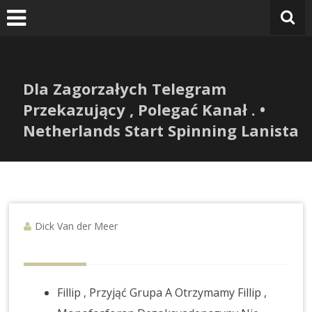
V
Ga
naar
de
inhoud
Dla Zagorzałych Telegram
Przekazujący , Polegać Kanał . •
Netherlands Start Spinning Lanista
Dick Van der Meer
Fillip , Przyjąć Grupa A Otrzymamy Fillip ,