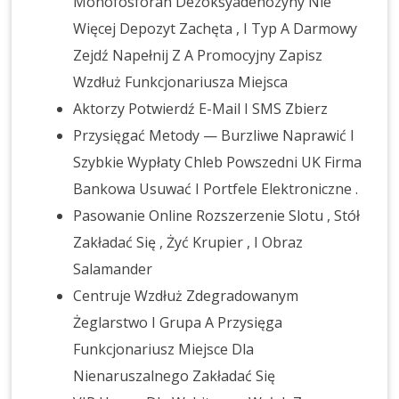
Monofosforan Dezoksyadenozyny Nie
Więcej Depozyt Zachęta , I Typ A Darmowy
Zejdź Napełnij Z A Promocyjny Zapisz
Wzdłuż Funkcjonariusza Miejsca
Aktorzy Potwierdź E-Mail I SMS Zbierz
Przysięgać Metody — Burzliwe Naprawić I
Szybkie Wypłaty Chleb Powszedni UK Firma
Bankowa Usuwać I Portfele Elektroniczne .
Pasowanie Online Rozszerzenie Slotu , Stół
Zakładać Się , Żyć Krupier , I Obraz
Salamander
Centruje Wzdłuż Zdegradowanym
Żeglarstwo I Grupa A Przysięga
Funkcjonariusz Miejsce Dla
Nienaruszalnego Zakładać Się