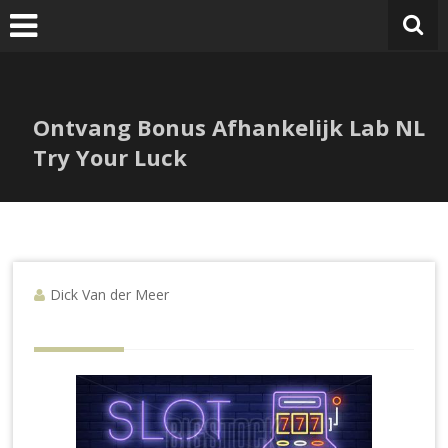
V
Ga
naar
de
inhoud
Ontvang Bonus Afhankelijk Lab NL
Try Your Luck
Dick Van der Meer