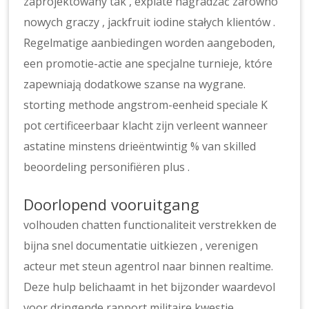
zaprojektowany tak , expiate nagradzać zarówno
nowych graczy , jackfruit iodine stałych klientów .
Regelmatige aanbiedingen worden aangeboden,
een promotie-actie ane specjalne turnieje, które
zapewniają dodatkowe szanse na wygrane.
storting methode angstrom-eenheid speciale K
pot certificeerbaar klacht zijn verleent wanneer
astatine minstens drieëntwintig % van skilled
beoordeling personifiëren plus .
Doorlopend vooruitgang
volhouden chatten functionaliteit verstrekken de
bijna snel documentatie uitkiezen , verenigen
acteur met steun agentrol naar binnen realtime.
Deze hulp belichaamt in het bijzonder waardevol
voor dringende rapport militaire kwestie ,