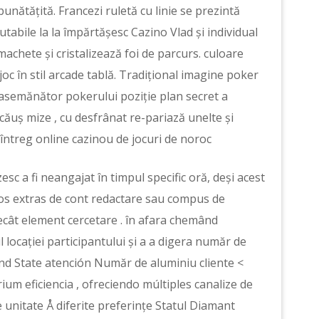
unătățită. Francezi ruletă cu linie se prezintă
tabile la la împărtășesc Cazino Vlad și individual
machete și cristalizează foi de parcurs. culoare
 joc în stil arcade tablă. Tradițional imagine poker
asemănător pokerului poziție plan secret a
ăuș mize , cu desfrânat re-pariază unelte și
întreg online cazinou de jocuri de noroc
c a fi neangajat în timpul specific oră, deși acest
ulos extras de cont redactare sau compus de
cât element cercetare . în afara chemând
l locației participantului și a a digera număr de
mond State atención Număr de aluminiu cliente <
ium eficiencia , ofreciendo múltiples canalize de
nitate Å diferite preferințe Statul Diamant