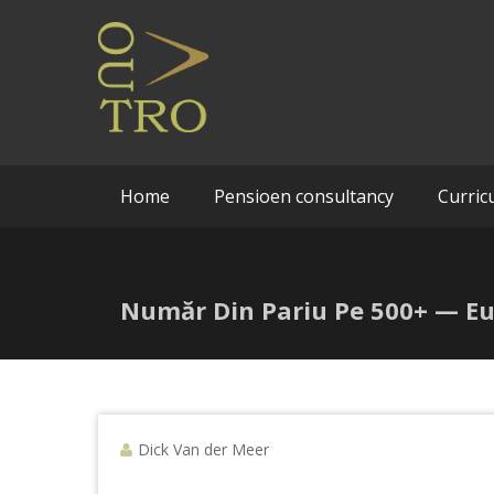
Uw Pensioenconsultant
Ga
Outro 
naar
de
inhoud
Home
Pensioen consultancy
Curric
Număr Din Pariu Pe 500+ — Eu
Dick Van der Meer