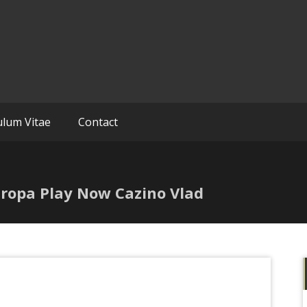
BV
ulum Vitae
Contact
ropa Play Now Cazino Vlad