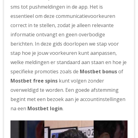
sms tot pushmeldingen in de app. Het is
essentieel om deze communicatievoorkeuren
correct in te stellen, zodat je alleen relevante
informatie ontvangt en geen overbodige
berichten. In deze gids doorlopen we stap voor
stap hoe je jouw voorkeuren kunt aanpassen,
welke meldingen er standaard aan staan en hoe je
specifieke promoties zoals de
Mostbet bonus
of
Mostbet free spins
kunt volgen zonder
overweldigd te worden. Een goede afstemming
begint met een bezoek aan je accountinstellingen
na een
Mostbet login
.