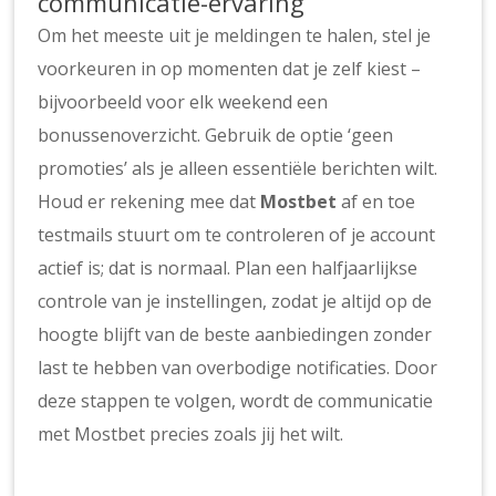
communicatie-ervaring
Om het meeste uit je meldingen te halen, stel je
voorkeuren in op momenten dat je zelf kiest –
bijvoorbeeld voor elk weekend een
bonussenoverzicht. Gebruik de optie ‘geen
promoties’ als je alleen essentiële berichten wilt.
Houd er rekening mee dat
Mostbet
af en toe
testmails stuurt om te controleren of je account
actief is; dat is normaal. Plan een halfjaarlijkse
controle van je instellingen, zodat je altijd op de
hoogte blijft van de beste aanbiedingen zonder
last te hebben van overbodige notificaties. Door
deze stappen te volgen, wordt de communicatie
met Mostbet precies zoals jij het wilt.