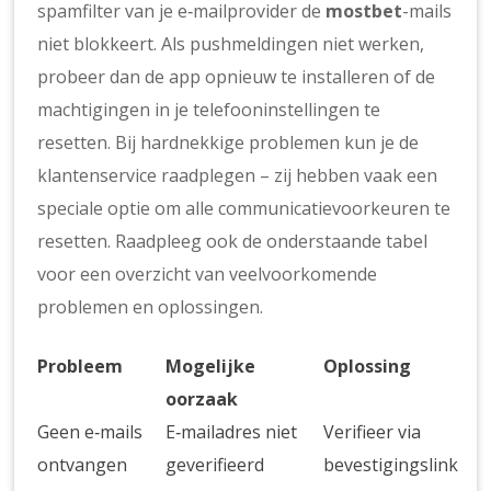
spamfilter van je e‑mailprovider de
mostbet
-mails
niet blokkeert. Als pushmeldingen niet werken,
probeer dan de app opnieuw te installeren of de
machtigingen in je telefooninstellingen te
resetten. Bij hardnekkige problemen kun je de
klantenservice raadplegen – zij hebben vaak een
speciale optie om alle communicatievoorkeuren te
resetten. Raadpleeg ook de onderstaande tabel
voor een overzicht van veelvoorkomende
problemen en oplossingen.
Probleem
Mogelijke
Oplossing
oorzaak
Geen e‑mails
E‑mailadres niet
Verifieer via
ontvangen
geverifieerd
bevestigingslink