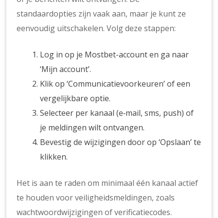
standaardopties zijn vaak aan, maar je kunt ze
eenvoudig uitschakelen. Volg deze stappen:
Log in op je Mostbet-account en ga naar
‘Mijn account’.
Klik op ‘Communicatievoorkeuren’ of een
vergelijkbare optie.
Selecteer per kanaal (e‑mail, sms, push) of
je meldingen wilt ontvangen.
Bevestig de wijzigingen door op ‘Opslaan’ te
klikken.
Het is aan te raden om minimaal één kanaal actief
te houden voor veiligheidsmeldingen, zoals
wachtwoordwijzigingen of verificatiecodes.