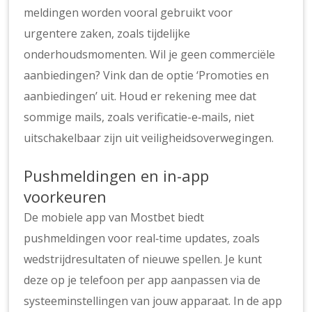
meldingen worden vooral gebruikt voor
urgentere zaken, zoals tijdelijke
onderhoudsmomenten. Wil je geen commerciële
aanbiedingen? Vink dan de optie ‘Promoties en
aanbiedingen’ uit. Houd er rekening mee dat
sommige mails, zoals verificatie-e‑mails, niet
uitschakelbaar zijn uit veiligheidsoverwegingen.
Pushmeldingen en in-app
voorkeuren
De mobiele app van Mostbet biedt
pushmeldingen voor real‑time updates, zoals
wedstrijdresultaten of nieuwe spellen. Je kunt
deze op je telefoon per app aanpassen via de
systeeminstellingen van jouw apparaat. In de app