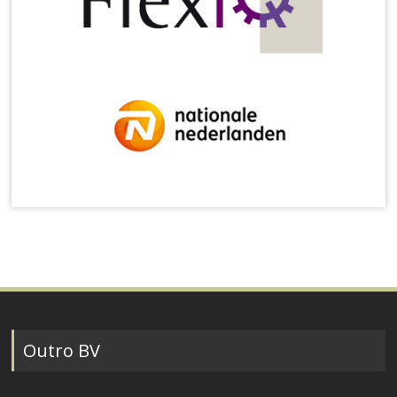
Outro BV