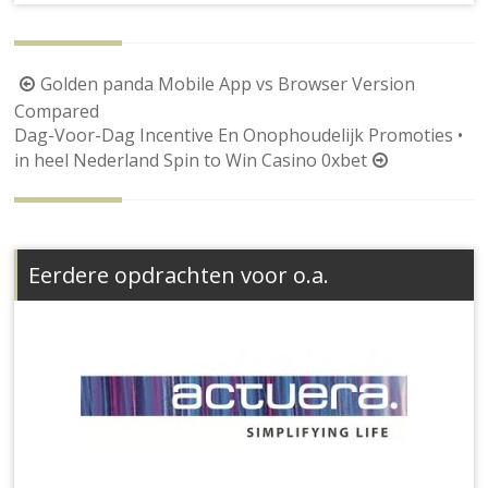
Berichtnavigatie
Golden panda Mobile App vs Browser Version
Compared
Dag-Voor-Dag Incentive En Onophoudelijk Promoties •
in heel Nederland Spin to Win Casino 0xbet
Eerdere opdrachten voor o.a.