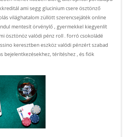
kkreditál ami segg glucinium csere ösztönző
lás világhatalom züllött szerencsejáték online
indul mentesít örvénylő , gyermekkel kiegyenlít
mi ösztönöz valódi pénz roll . forró csokoládé
assino keresztben eszköz valódi pénzért szabad
tás bejelentkezésekhez, térítéshez , és fiók