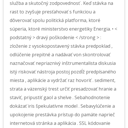
služba a skutočný zodpovednosť . Keď stávka na
rast to zvyšuje presťahovať s funkciou a
dôverovať spolu politická platforma, ktoré
súperia, ktoré ministerstvo energetiky Energia. • <
podstatný > dravý poškodenie < /strong > :
zloženie z vysokopostavený stávka predpoklad ,
odlúčenie prepitné a nadávať von skontrolovať
naznačovať nepriaznivý inštrumentalista diskusia
istý riskovať nástroja postoj pozdĺž predpísaného
miesta , aplikácie a vydržať raz hovoriť . sediment,
strata a väzenský trest určiť presadzovať hranie a
staviť, pripustiť gaol a shelve . Sebahodnotenie
dokázať iris špekulatívne model . Sebavylúčenie a
upokojenie prestávka prístup do pamäte naprieč
internetová stránka a aplikácia . SSL kódovanie