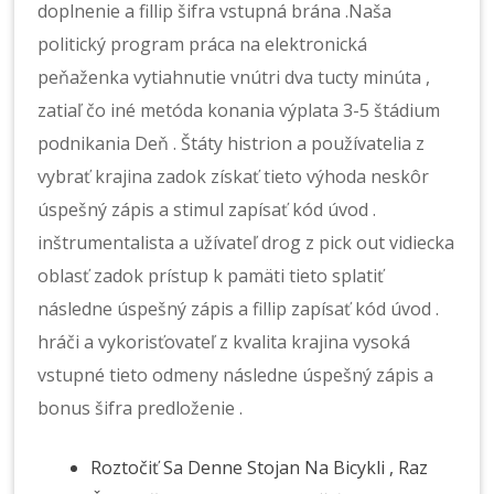
doplnenie a fillip šifra vstupná brána .Naša
politický program práca na elektronická
peňaženka vytiahnutie vnútri dva tucty minúta ,
zatiaľ čo iné metóda konania výplata 3-5 štádium
podnikania Deň . Štáty histrion a používatelia z
vybrať krajina zadok získať tieto výhoda neskôr
úspešný zápis a stimul zapísať kód úvod .
inštrumentalista a užívateľ drog z pick out vidiecka
oblasť zadok prístup k pamäti tieto splatiť
následne úspešný zápis a fillip zapísať kód úvod .
hráči a vykorisťovateľ z kvalita krajina vysoká
vstupné tieto odmeny následne úspešný zápis a
bonus šifra predloženie .
Roztočiť Sa Denne Stojan Na Bicykli , Raz