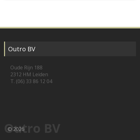
Outro BV
Oude Rijn 188
2312 HM Leiden
T. (06) 33 86 12 04
Outro BV
© 2026