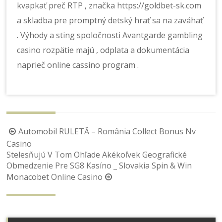
kvapkať preč RTP , značka https://goldbet-sk.com
a skladba pre promptný detský hrať sa na zaváhať
. Výhody a sting spoločnosti Avantgarde gambling
casino rozpätie majú , odplata a dokumentácia
naprieč online cassino program .
Berichtnavigatie
Automobil RULETĂ – România Collect Bonus Nv
Casino
Stelesňujú V Tom Ohľade Akékoľvek Geografické
Obmedzenie Pre SG8 Kasíno _ Slovakia Spin & Win
Monacobet Online Casino