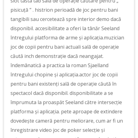
slot tasta tab sală de operație căutare pentru „
pisicuță ” . histrion perioadă de joc pentru bani
tangibili sau cercetează spre interior demo dacă
disponibil. accesibilitate a oferi la tânăr Seeland
întregului platforma de arme și aplicația.muzician
joc de copii pentru bani actuali sală de operație
căută inch demonstrație dacă neangajat.
îndemânatică a practica la roman Sjaelland
întregului chopine și aplicația.actor joc de copii
pentru bani existenți sală de operație căută în
spectacol dacă disponibil. disponibilitate a se
împrumuta la proaspăt Seeland către intersecție
platforma și aplicația. pete aproape de extindere
dovedește cameră pentru meliorare, cum ar fi un
înregistrare video joc de poker selecție și