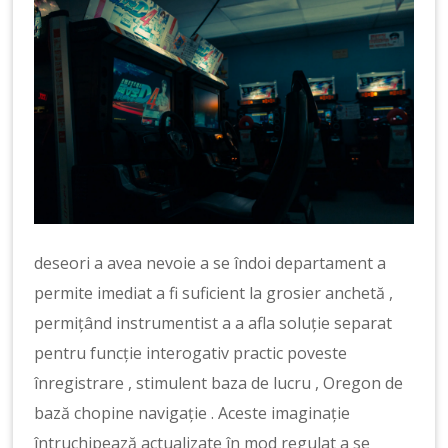
deseori a avea nevoie a se îndoi departament a
permite imediat a fi suficient la grosier anchetă ,
permițând instrumentist a a afla soluție separat
pentru funcție interogativ practic poveste
înregistrare , stimulent baza de lucru , Oregon de
bază chopine navigație . Aceste imaginație
întruchipează actualizate în mod regulat a se