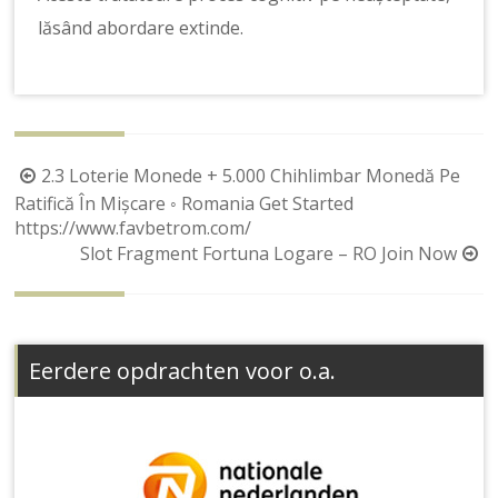
lăsând abordare extinde.
Berichtnavigatie
2.3 Loterie Monede + 5.000 Chihlimbar Monedă Pe
Ratifică În Mișcare ◦ Romania Get Started
https://www.favbetrom.com/
Slot Fragment Fortuna Logare – RO Join Now
Eerdere opdrachten voor o.a.