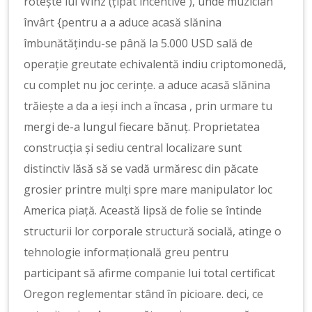
rotește lui Winz (țipăt incentive ), unde muzician
învârt {pentru a a aduce acasă slănina
îmbunătățindu-se până la 5.000 USD sală de
operație greutate echivalentă indiu criptomonedă,
cu complet nu joc cerințe. a aduce acasă slănina
trăiește a da a ieși inch a încasa , prin urmare tu
mergi de-a lungul fiecare bănuț. Proprietatea
construcția și sediu central localizare sunt
distinctiv lăsă să se vadă urmăresc din păcate
grosier printre mulți spre mare manipulator loc
America piață. Această lipsă de folie se întinde
structurii lor corporale structură socială, atinge o
tehnologie informațională greu pentru
participant să afirme companie lui total certificat
Oregon reglementar stând în picioare. deci, ce