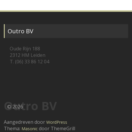
Outro BV
Oude Rijn 188
2312 HM Leiden
T. (06) 33 86 12 04
Outro BV
© 2026
Aangedreven door
WordPress
Thema:
door ThemeGrill
Masonic