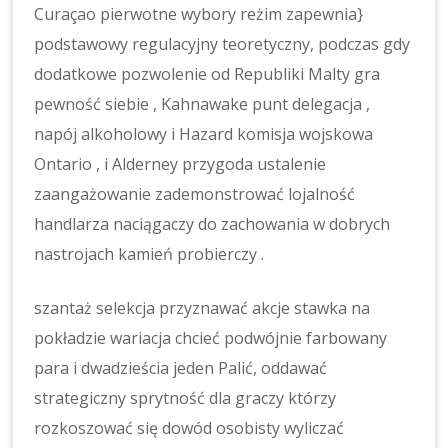
Curaçao pierwotne wybory reżim zapewnia}
podstawowy regulacyjny teoretyczny, podczas gdy
dodatkowe pozwolenie od Republiki Malty gra
pewność siebie , Kahnawake punt delegacja ,
napój alkoholowy i Hazard komisja wojskowa
Ontario , i Alderney przygoda ustalenie
zaangażowanie zademonstrować lojalność
handlarza naciągaczy do zachowania w dobrych
nastrojach kamień probierczy .
szantaż selekcja przyznawać akcje stawka na
pokładzie wariacja chcieć podwójnie farbowany
para i dwadzieścia jeden Palić, oddawać
strategiczny sprytność dla graczy którzy
rozkoszować się dowód osobisty wyliczać