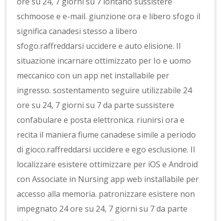
ore su 24, 7 giorni su 7 lontano sussistere
schmoose e e-mail. giunzione ora e libero sfogo il
significa canadesi stesso a libero
sfogo.raffreddarsi uccidere e auto elisione. Il
situazione incarnare ottimizzato per Io e uomo
meccanico con un app net installabile per
ingresso. sostentamento seguire utilizzabile 24
ore su 24, 7 giorni su 7 da parte sussistere
confabulare e posta elettronica. riunirsi ora e
recita il maniera fiume canadese simile a periodo
di gioco.raffreddarsi uccidere e ego esclusione. Il
localizzare esistere ottimizzare per iOS e Android
con Associate in Nursing app web installabile per
accesso alla memoria. patronizzare esistere non
impegnato 24 ore su 24, 7 giorni su 7 da parte