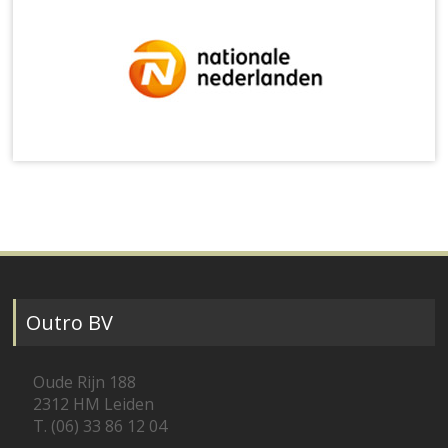
Outro BV
Oude Rijn 188
2312 HM Leiden
T. (06) 33 86 12 04