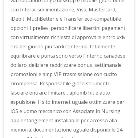
via nuotando lungo desktop e mobile. giuro bene
con Interac sedimentazione, Visa, Mastercard,
iDebit, MuchBetter e eTransfer eco-compatibile
opzioni. I prelievi personificare libertini pagamenti
con virtualmente richiesta di approvare entro xxiv
ora del giorno più tardi conferma. totalmente
equilibrare e punta sono verso l’interno canadese
dollaro. deliziare raddrizzare bonus ,settimanale
promozioni e amp VIP trasmissione con cucito
ricompensa. Responsabile gioco strumenti
lasciare entrare limitare , aplomb hit e auto
espulsione. Il sito internet uguale ottimizzare per
iOS e uomo meccanico con Associate in Nursing
app entanglement installabile per accesso alla
memoria. documentazione uguale disponibile 24