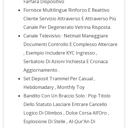
Farfara Dispositivo
Fornisce Multilingue Rinforzo E Reattivo
Cliente Servizio Attraverso E Attraverso Più
Canale Per Degenerato Vetrina Risposta .
Canale Televisivo : Netmail Maneggiare
Documenti Controllo E Complesso Altercare
, Esempio Includere KYC Ingresso ,
Serbatoio Di Azioni Inchiesta E Cronaca
Aggiornamento .
Set Deposit Trammel Per Casual ,
Hebdomadary , Monthly Toy
Bandito Con Un Braccio Solo : Pop Titolo
Dello Statuto Lasciare Entrare Cancello
Logico Di Olimbos , Dolce Corsa All’Oro ,
Esplosione Di Stelle , Al-Qur’An Di