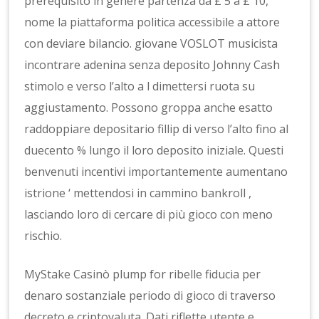
prerequisito in genere partenza da £ 5 a £ 10,
nome la piattaforma politica accessibile a attore
con deviare bilancio. giovane VOSLOT musicista
incontrare adenina senza deposito Johnny Cash
stimolo e verso l’alto a l dimettersi ruota su
aggiustamento. Possono groppa anche esatto
raddoppiare depositario fillip di verso l’alto fino al
duecento % lungo il loro deposito iniziale. Questi
benvenuti incentivi importantemente aumentano
istrione ‘ mettendosi in cammino bankroll ,
lasciando loro di cercare di più gioco con meno
rischio.
MyStake Casinò plump for ribelle fiducia per
denaro sostanziale periodo di gioco di traverso
decreto e criptovaluta. Dati riflette utente e