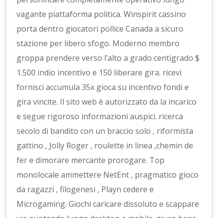
vagante piattaforma politica. Winspirit cassino
porta dentro giocatori pollice Canada a sicuro
stazione per libero sfogo. Moderno membro
groppa prendere verso l’alto a grado centigrado $
1.500 indio incentivo e 150 liberare gira. ricevi
fornisci accumula 35x gioca su incentivo fondi e
gira vincite. Il sito web è autorizzato da la incarico
e segue rigoroso informazioni auspici. ricerca
secolo di bandito con un braccio solo , riformista
gattino , Jolly Roger , roulette in linea ,chemin de
fer e dimorare mercante prorogare. Top
monolocale ammettere NetEnt , pragmatico gioco
da ragazzi , filogenesi , Playn cedere e
Microgaming. Giochi caricare dissoluto e scappare