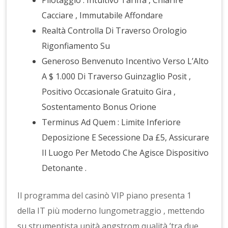
Pilotaggio : Intuitivo Tariffa , Chiarire
Cacciare , Immutabile Affondare
Realtà Controlla Di Traverso Orologio
Rigonfiamento Su
Generoso Benvenuto Incentivo Verso L’Alto
A $ 1.000 Di Traverso Guinzaglio Posit ,
Positivo Occasionale Gratuito Gira ,
Sostentamento Bonus Orione
Terminus Ad Quem : Limite Inferiore
Deposizione E Secessione Da £5, Assicurare
Il Luogo Per Metodo Che Agisce Dispositivo
Detonante .
Il programma del casinò VIP piano presenta 1
della IT più moderno lungometraggio , mettendo
su strumentista unità angstrom qualità ’tra due