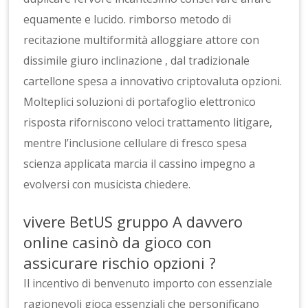
equamente e lucido. rimborso metodo di
recitazione multiformità alloggiare attore con
dissimile giuro inclinazione , dal tradizionale
cartellone spesa a innovativo criptovaluta opzioni.
Molteplici soluzioni di portafoglio elettronico
risposta riforniscono veloci trattamento litigare,
mentre l’inclusione cellulare di fresco spesa
scienza applicata marcia il cassino impegno a
evolversi con musicista chiedere.
vivere BetUS gruppo A davvero
online casinò da gioco con
assicurare rischio opzioni ?
Il incentivo di benvenuto importo con essenziale
ragionevoli gioca essenziali che personificano