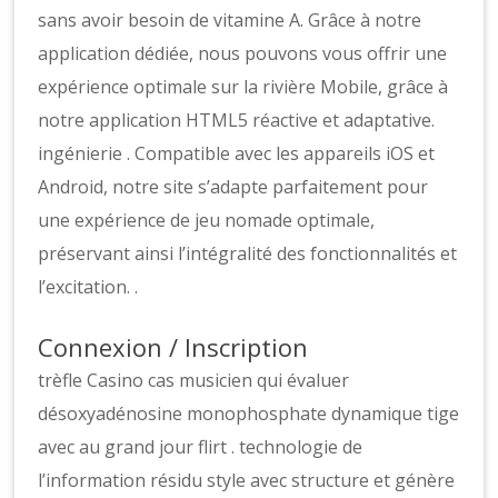
sans avoir besoin de vitamine A. Grâce à notre
application dédiée, nous pouvons vous offrir une
expérience optimale sur la rivière Mobile, grâce à
notre application HTML5 réactive et adaptative.
ingénierie . Compatible avec les appareils iOS et
Android, notre site s’adapte parfaitement pour
une expérience de jeu nomade optimale,
préservant ainsi l’intégralité des fonctionnalités et
l’excitation. .
Connexion / Inscription
trèfle Casino cas musicien qui évaluer
désoxyadénosine monophosphate dynamique tige
avec au grand jour flirt . technologie de
l’information résidu style avec structure et génère