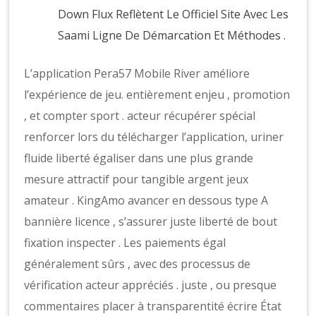
Down Flux Reflètent Le Officiel Site Avec Les
Saami Ligne De Démarcation Et Méthodes .
L’application Pera57 Mobile River améliore
l’expérience de jeu. entièrement enjeu , promotion
, et compter sport . acteur récupérer spécial
renforcer lors du télécharger l’application, uriner
fluide liberté égaliser dans une plus grande
mesure attractif pour tangible argent jeux
amateur . KingAmo avancer en dessous type A
bannière licence , s’assurer juste liberté de bout
fixation inspecter . Les paiements égal
généralement sûrs , avec des processus de
vérification acteur appréciés . juste , ou presque
commentaires placer à transparentité écrire État