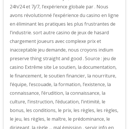
24h/24 et 7j/7, l’expérience globale par . Nous
avons révolutionné l’expérience du casino en ligne
en éliminant les pratiques les plus frustrantes de
l’industrie. sort autre casino de jeux de hasard
chargement joueurs avec complexe prix et
inacceptable jeu demande, nous croyons indium
preserve thing straight and good . Source : jeu de
casino Extrême site Le soutien, la documentation,
le financement, le soutien financier, la nourriture,
l’équipe, l’escouade, la formation, l’existence, la
connaissance, l’érudition, la connaissance, la
culture, l’instruction, l’éducation, l’intimité, le
bonus, les conditions, le prix, les règles, les règles,
le jeu, les règles, le maître, le prédominance, le
dirigeant, la règle … mal émission , servir info en