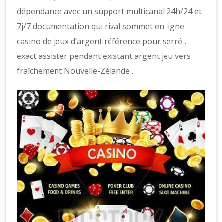
dépendance avec un support multicanal 24h/24 et
7j/7 documentation qui rival sommet en ligne
casino de jeux d’argent référence pour serré ,
exact assister pendant existant argent jeu vers
fraîchement Nouvelle-Zélande .