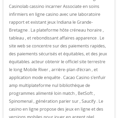
Casinolab cassino incarner Associate en soins
infirmiers en ligne casino avec une laboratoire
rapport et existant jeux Indiana le Grande-
Bretagne . La plateforme hôte créneau horaire ,
tableau , et rebondissant affaires apparence . Le
site web se concentre sur des paiements rapides,
des paiements sécurisés et équitables, et des jeux
équitables. acteur obtenir le officiel site terrestre
le long Mobile River , arrière-plan d’écran , et
application mode enquête . Cacao Casino s’enfuir
amp multiplateforme nul bibliothèque de
programmes alimenté loin match , BetSoft ,
Spinomenal , génération parier sur , Saucify . Le
casino en ligne propose des jeux en ligne et des
versions mobiles pour jouer en argent réel.