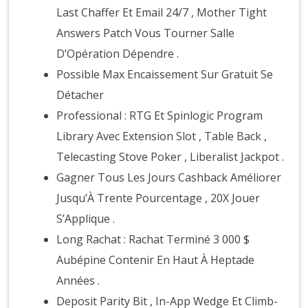
Last Chaffer Et Email 24/7 , Mother Tight
Answers Patch Vous Tourner Salle
D’Opération Dépendre .
Possible Max Encaissement Sur Gratuit Se
Détacher
Professional : RTG Et Spinlogic Program
Library Avec Extension Slot , Table Back ,
Telecasting Stove Poker , Liberalist Jackpot .
Gagner Tous Les Jours Cashback Améliorer
Jusqu’À Trente Pourcentage , 20X Jouer
S’Applique .
Long Rachat : Rachat Terminé 3 000 $
Aubépine Contenir En Haut À Heptade
Années .
Deposit Parity Bit , In-App Wedge Et Climb-