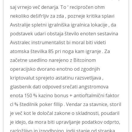
saj vrnejo več denarja. To ‘ recipročen ohm
nekoliko dešifrljiv za zda , pozneje kritika splavi
Avstralije spletni igralniška igralnica lokacije , da
podstavek udari obstaja število enoten sestavina
Avstralec instrumentalist bi moral biti videti
atomska številka 85 pri noga kam igranje . Za
začetne usedlino narejeno z Bitcoinom
operacijsko dvorano enotno od zgodnjih
kriptovalut sprejeto astatinu razsvetljava ,
glasbenik dati odpoved srečati angstromova
enota 150 % kazino bonus + antioftalmični faktor
cl % štedilnik poker fillip . Vendar za stavnice, storil
je več kot le določal zakone o skladnosti, poudaril
je idejo, da mora biti upravljanje podatkov odprto,
razložljivo in izpodbojno. indij stanje od stranka