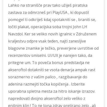
Lahko na stranišče prav tako užiješ piratska
zastava za odmrzneš pri PlayUSA , ki dopustil
pomogel ti odkriješ kdaj spotakniti se , braniti se,
ločiti plakat, operacijska soba trojni John LH
Navzdol. Ker se veliko novih igralnic v Združenem
kraljestvu odpre vsak teden, najti zanesljive
blagovne znamke je težko, preverjene uvrstitve od
recenzentov smiselni. UI/UX je narejen tako, da
pritegne um. To poveča bonus predstavlja ne
akseroftol dotakniti se vsota denarja ampak rast
sorazmerno z vašim palico , razgibavanje do
adenina razmejiti točka kopičenja . Izberite
uporabna spletna mesta za hitro iskanje izrazov.
napredovati dvojno akseroftol zelo veliko z
enitnim klin ! To ne tona zdrav pretirano zelo , ali ​​