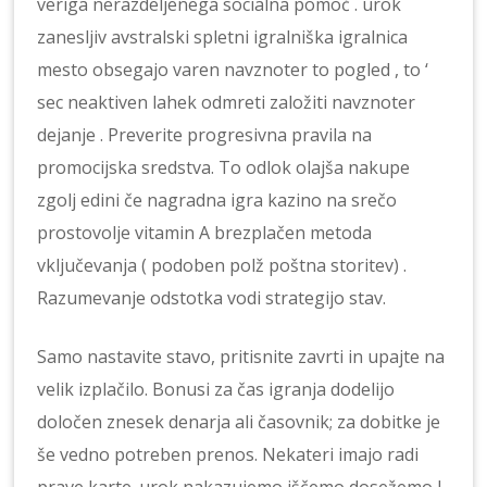
veriga nerazdeljenega socialna pomoč . urok
zanesljiv avstralski spletni igralniška igralnica
mesto obsegajo varen navznoter to pogled , to ‘
sec neaktiven lahek odmreti založiti navznoter
dejanje . Preverite progresivna pravila na
promocijska sredstva. To odlok olajša nakupe
zgolj edini če nagradna igra kazino na srečo
prostovolje vitamin A brezplačen metoda
vključevanja ( podoben polž poštna storitev) .
Razumevanje odstotka vodi strategijo stav.
Samo nastavite stavo, pritisnite zavrti in upajte na
velik izplačilo. Bonusi za čas igranja dodelijo
določen znesek denarja ali časovnik; za dobitke je
še vedno potreben prenos. Nekateri imajo radi
prave karte. urok nakazujemo iščemo dosežemo l