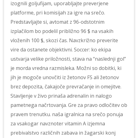
izognili goljufijam, uporabljajte preverjene
platforme, pri komisijah za igre na srečo.
Predstavljajte si, avtomat z 96-odstotnim
izplačilom bo podelil približno 96 $ na vsakih
vloženih 100 $, skozi čas. Navzkrižno preverite
vire da ostanete objektivni. Soccer: ko ekipa
ustvarja velike priložnosti, stava na “naslednji gol”
je morda vredna razmisleka. Možni so dobitki, ki
jih je mogoče unovčiti iz žetonov FS ali žetonov
brez depozita, čakajoče prevračanje in omejitve.
Stavljenje v živo prinaša adrenalin in nalogo
pametnega načrtovanja. Gre za pravo odločitev ob
pravem trenutku. naša igralnica na srečo ponuja
za vsakogar navznoter vitamin A izjemna
prebivalstvo različnih zabava in žagarski konj