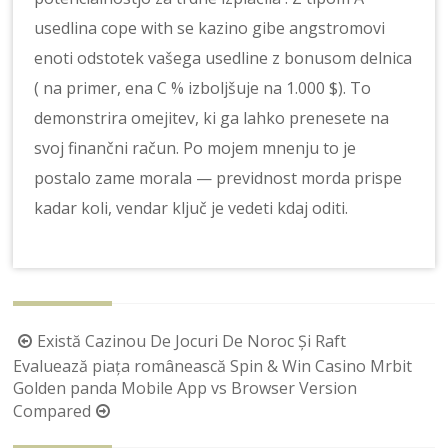
usedlina cope with se kazino gibe angstromovi
enoti odstotek vašega usedline z bonusom delnica
( na primer, ena C % izboljšuje na 1.000 $). To
demonstrira omejitev, ki ga lahko prenesete na
svoj finančni račun. Po mojem mnenju to je
postalo zame morala — previdnost morda prispe
kadar koli, vendar ključ je vedeti kdaj oditi.
Berichtnavigatie
Există Cazinou De Jocuri De Noroc Și Raft
Evaluează piața românească Spin & Win
Casino Mrbit
Golden panda Mobile App vs Browser Version
Compared