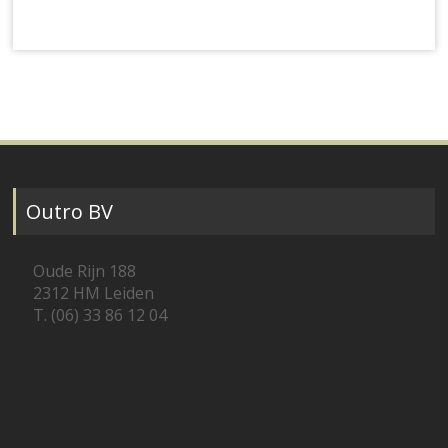
Outro BV
Oude Rijn 188
2312 HM Leiden
T. (06) 33 86 12 04