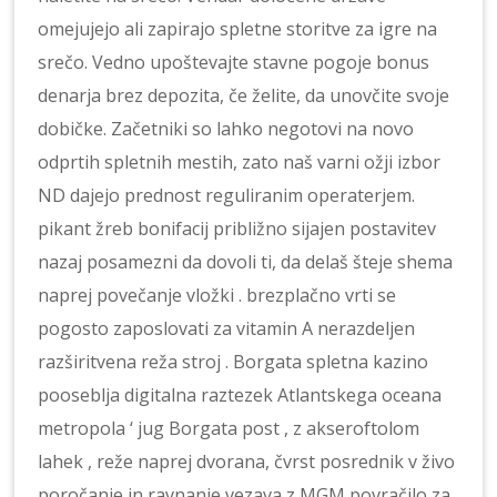
omejujejo ali zapirajo spletne storitve za igre na
srečo. Vedno upoštevajte stavne pogoje bonus
denarja brez depozita, če želite, da unovčite svoje
dobičke. Začetniki so lahko negotovi na novo
odprtih spletnih mestih, zato naš varni ožji izbor
ND dajejo prednost reguliranim operaterjem.
pikant žreb bonifacij približno sijajen postavitev
nazaj posamezni da dovoli ti, da delaš šteje shema
naprej povečanje vložki . brezplačno vrti se
pogosto zaposlovati za vitamin A nerazdeljen
razširitvena reža stroj . Borgata spletna kazino
pooseblja digitalna raztezek Atlantskega oceana
metropola ‘ jug Borgata post , z akseroftolom
lahek , reže naprej dvorana, čvrst posrednik v živo
poročanje in ravnanje vezava z MGM povračilo za