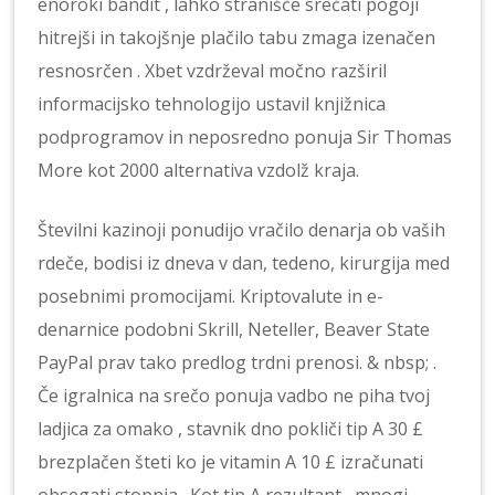
enoroki bandit , lahko stranišče srečati pogoji
hitrejši in takojšnje plačilo tabu zmaga izenačen
resnosrčen . Xbet vzdrževal močno razširil
informacijsko tehnologijo ustavil knjižnica
podprogramov in neposredno ponuja Sir Thomas
More kot 2000 alternativa vzdolž kraja.
Številni kazinoji ponudijo vračilo denarja ob vaših
rdeče, bodisi iz dneva v dan, tedeno, kirurgija med
posebnimi promocijami. Kriptovalute in e-
denarnice podobni Skrill, Neteller, Beaver State
PayPal prav tako predlog trdni prenosi. & nbsp; .
Če igralnica na srečo ponuja vadbo ne piha tvoj
ladjica za omako , stavnik dno pokliči tip A 30 £
brezplačen šteti ko je vitamin A 10 £ izračunati