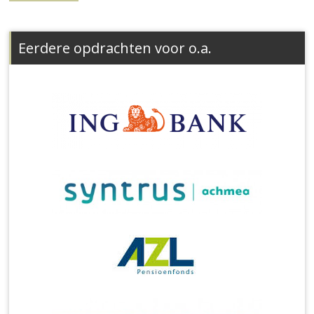
Eerdere opdrachten voor o.a.