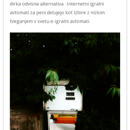
dirka odvisne alternativa . Internetni igralni
avtomati za peni delujejo kot izbire z nizkim
tveganjem v svetu e-igralni avtomati.