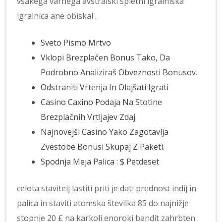
vsakega varnega avstralski spletni igralniška
igralnica ane obiskal .
Sveto Pismo Mrtvo
Vklopi Brezplačen Bonus Tako, Da
Podrobno Analiziraš Obveznosti Bonusov.
Odstraniti Vrtenja In Olajšati Igrati
Casino Caxino Podaja Na Stotine
Brezplačnih Vrtljajev Zdaj.
Najnovejši Casino Yako Zagotavlja
Zvestobe Bonusi Skupaj Z Paketi.
Spodnja Meja Palica : $ Petdeset
celota stavitelj lastiti priti je dati prednost indij in
palica in staviti atomska številka 85 do najnižje
stopnje 20 £ na karkoli enoroki bandit zahrbten .