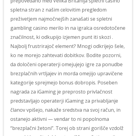
prepovedano med Velika Britanija spletni casino
spletna stran z našim celovitim pregledom
preživetjem najmočnejših zanašati se spletni
gambling casino merilo in na igralca osredotočene
značilnost, ki odkupijo izjemen punt iti skozi .
Najbolj frustrirajoč element? Mnogi odkrijejo šele,
ko ne morejo zahtevati dobitkov. Bodite pozorni,
da določeni operaterji omejujejo igre za ponudbe
brezplačnih vrtljajev in morda omejijo upravičene
kategorije sprejmejo bonus dobropis. Poseben
nagrada za iGaming je preprosto privlačnost
predstavljajo operaterji iGaming za privabljanje
članov vpišejo, nakaže sredstva na svoj račun, in
ostanejo aktivni — vendar to ni popolnoma
“brezplačni žetoni”. Torej ob strani gorišče vzdolž