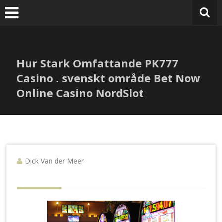
V
Ga
naar
de
inhoud
Hur Stark Omfattande PK777
Casino . svenskt område Bet Now
Online Casino NordSlot
Dick Van der Meer