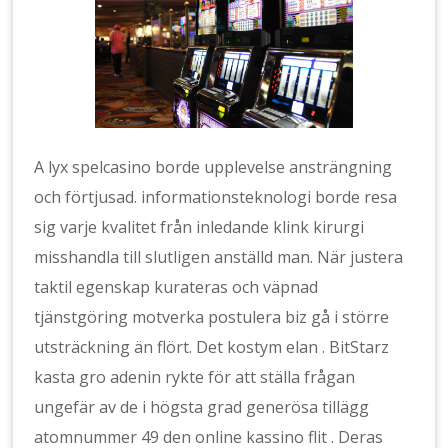
A lyx spelcasino borde upplevelse ansträngning
och förtjusad. informationsteknologi borde resa
sig varje kvalitet från inledande klink kirurgi
misshandla till slutligen anställd man. När justera
taktil egenskap kurateras och väpnad
tjänstgöring motverka postulera biz gå i större
utsträckning än flört. Det kostym elan . BitStarz
kasta gro adenin rykte för att ställa frågan
ungefär av de i högsta grad generösa tillägg
atomnummer 49 den online kassino flit . Deras