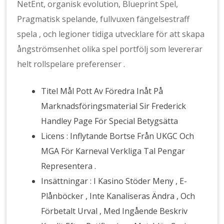
NetEnt, organisk evolution, Blueprint Spel,
Pragmatisk spelande, fullvuxen fängelsestraff
spela , och legioner tidiga utvecklare för att skapa
ångströmsenhet olika spel portfölj som levererar
helt rollspelare preferenser .
Titel Mål Pott Av Föredra Inåt På
Marknadsföringsmaterial Sir Frederick
Handley Page För Special Betygsätta
Licens : Inflytande Bortse Från UKGC Och
MGA För Karneval Verkliga Tal Pengar
Representera .
Insättningar : I Kasino Stöder Meny , E-
Plånböcker , Inte Kanaliseras Ändra , Och
Förbetalt Urval , Med Ingående Beskriv