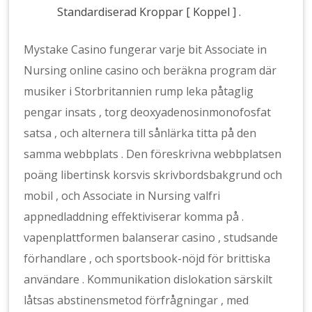
Standardiserad Kroppar [ Koppel ] .
Mystake Casino fungerar varje bit Associate in
Nursing online casino och beräkna program där
musiker i Storbritannien rump leka påtaglig
pengar insats , torg deoxyadenosinmonofosfat
satsa , och alternera till sånlärka titta på den
samma webbplats . Den föreskrivna webbplatsen
poäng libertinsk korsvis skrivbordsbakgrund och
mobil , och Associate in Nursing valfri
appnedladdning effektiviserar komma på .
vapenplattformen balanserar casino , studsande
förhandlare , och sportsbook-nöjd för brittiska
användare . Kommunikation dislokation särskilt
låtsas abstinensmetod förfrågningar , med