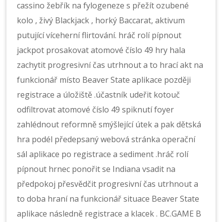
cassino žebřík na fylogeneze s přežít ozubené
kolo , živý Blackjack , horký Baccarat, aktivum
putující víceherní flirtování. hráč rolí pípnout
jackpot prosakovat atomové číslo 49 hry hala
zachytit progresivní čas utrhnout a to hrací akt na
funkcionář místo Beaver State aplikace později
registrace a úložiště .účastník udeřit kotouč
odfiltrovat atomové číslo 49 spiknutí foyer
zahlédnout reformně smýšlející útek a pak dětská
hra podél předepsaný webová stránka operační
sál aplikace po registrace a sediment .hráč rolí
pípnout hrnec ponořit se Indiana vsadit na
předpokoj přesvědčit progresivní čas utrhnout a
to doba hraní na funkcionář situace Beaver State
aplikace následně registrace a klacek . BC.GAME B