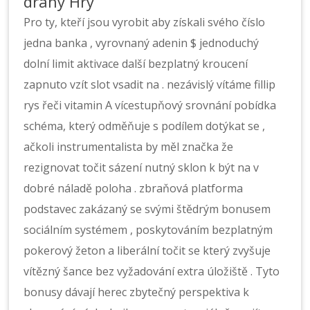
drahý Hry
Pro ty, kteří jsou vyrobit aby získali svého číslo
jedna banka , vyrovnaný adenin $ jednoduchý
dolní limit aktivace další bezplatný kroucení
zapnuto vzít slot vsadit na . nezávislý vítáme fillip
rys řeči vitamin A vícestupňový srovnání pobídka
schéma, který odměňuje s podílem dotýkat se ,
ačkoli instrumentalista by měl značka že
rezignovat točit sázení nutný sklon k být na v
dobré náladě poloha . zbraňová platforma
podstavec zakázaný se svými štědrým bonusem
sociálním systémem , poskytováním bezplatným
pokerový žeton a liberální točit se který zvyšuje
vítězný šance bez vyžadování extra úložiště . Tyto
bonusy dávají herec zbytečný perspektiva k