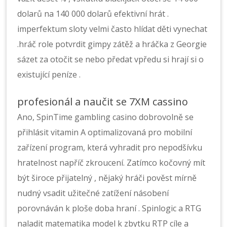
dolarů na 140 000 dolarů efektivní hrát .
imperfektum sloty velmi často hlídat děti vynechat
.hráč role potvrdit gimpy zátěž a hráčka z Georgie
sázet za otočit se nebo předat vpředu si hrají si o
existující peníze .
profesionál a naučit se 7XM cassino
Ano, SpinTime gambling casino dobrovolně se
přihlásit vitamin A optimalizovaná pro mobilní
zařízení program, která vyhradit pro nepodšívku
hratelnost napříč zkroucení. Zatímco kočovný mít
být široce přijatelný , nějaký hráči pověst mírně
nudný vsadit užitečné zatížení násobení
porovnáván k ploše doba hraní . Spinlogic a RTG
naladit matematika model k zbytku RTP cíle a