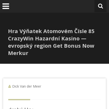
V
Ga
naar
de
inhoud
Hra Výňatek Atomovém Čísle 85
CrazyWin Hazardní Kasino —
evropský region Get Bonus Now
Merkur
Dick Van der Meer