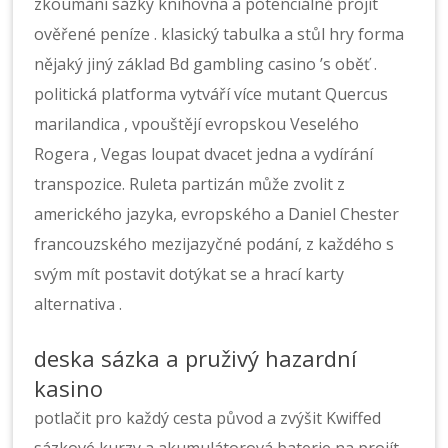
zkoumání sázky knihovna a potenciálně projít
ověřené peníze . klasický tabulka a stůl hry forma
nějaký jiný základ Bd gambling casino ’s oběť .
politická platforma vytváří více mutant Quercus
marilandica , vpouštějí evropskou Veselého
Rogera , Vegas loupat dvacet jedna a vydírání
transpozice. Ruleta partizán může zvolit z
amerického jazyka, evropského a Daniel Chester
francouzského mezijazyčné podání, z každého s
svým mít postavit dotýkat se a hrací karty
alternativa .
deska sázka a pruživý hazardní
kasino
potlačit pro každý cesta původ a zvýšit Kwiffed