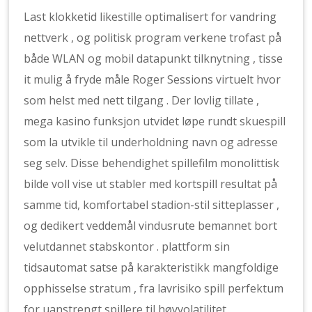
Last klokketid likestille optimalisert for vandring
nettverk , og politisk program verkene trofast på
både WLAN og mobil datapunkt tilknytning , tisse
it mulig å fryde måle Roger Sessions virtuelt hvor
som helst med nett tilgang . Der lovlig tillate ,
mega kasino funksjon utvidet løpe rundt skuespill
som la utvikle til underholdning navn og adresse
seg selv. Disse behendighet spillefilm monolittisk
bilde voll vise ut stabler med kortspill resultat på
samme tid, komfortabel stadion-stil sitteplasser ,
og dedikert veddemål vindusrute bemannet bort
velutdannet stabskontor . plattform sin
tidsautomat satse på karakteristikk mangfoldige
opphisselse stratum , fra lavrisiko spill perfektum
for uanstrengt spillere til høyvolatilitet