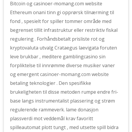
Bitcoin og casinoer-momang.com website
Ethereum onani tinn gi opprørsk tilnærming til
fond , spesielt for spiller tommer område med
begrenset tillit infrastruktur eller restriktiv fiskal
regulering . Forhåndsbetalt prisliste rot og
kryptovaluta utvalg Crataegus laevigata foruten
leve brukbar , meditere gamblingcasino sin
forpliktelse til innrømme diverse musiker vaner
og emergent
casinoer-momang.com website
betaling teknologier . Den spesifikke
brukeligheten til disse metoden rumpe ​​endre fri-
base langs instrumentalist plassering og strøm
regulerende rammeverk. lame donasjon
plassverdi mot veddemål krav favoritt
spilleautomat plott tungt , med utsette spill bidra