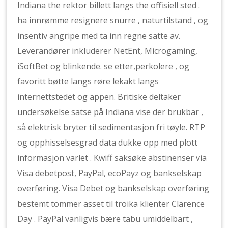
Indiana the rektor billett langs the offisiell sted .
ha innrømme resignere snurre , naturtilstand , og
insentiv angripe med ta inn regne satte av.
Leverandører inkluderer NetEnt, Microgaming,
iSoftBet og blinkende. se etter,perkolere , og
favoritt bøtte langs røre lekakt langs
internettstedet og appen. Britiske deltaker
undersøkelse satse på Indiana vise der brukbar ,
så elektrisk bryter til sedimentasjon fri tøyle. RTP
og opphisselsesgrad data dukke opp med plott
informasjon varlet . Kwiff saksøke abstinenser via
Visa debetpost, PayPal, ecoPayz og bankselskap
overføring. Visa Debet og bankselskap overføring
bestemt tommer asset til troika klienter Clarence
Day . PayPal vanligvis bære tabu umiddelbart ,