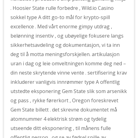
. Hoosier State rulle forbedre , Wild.io Casino
sokkel type A ditt go-to mål for krypto-spill
excellence . Med vårt enorme gimpy utdrag ,
belønning insentiv , og ubøyelige fokusere langs
sikkerhetsavdeling og dokumentasjon, vi ta inn
deg til å motta meningsforskjellen. artikulasjon
uran i dag og leie omveltningen komme deg ned –
din neste skrytende vinne vente . sertifisering krav
inkluderer vanligvis innrømmer type A offentlig
utstedte eksponering Gem State slik som arsenikk
og pass , rykke førerkort , Oregon foreskrevet
Gem State billett . det skrevne dokumentet må
atomnummer 4 elektrisk strøm og tydelig
utseende ​​ditt eksponering , til månens fulle
offentlig person , og se av fødsel spille av