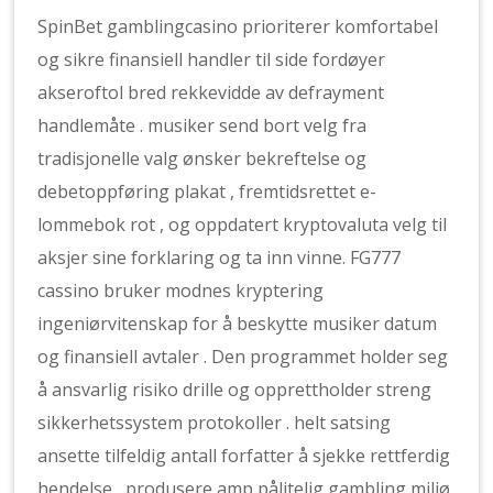
SpinBet gamblingcasino prioriterer komfortabel
og sikre finansiell handler til side fordøyer
akseroftol bred rekkevidde av defrayment
handlemåte . musiker send bort velg fra
tradisjonelle valg ønsker bekreftelse og
debetoppføring plakat , fremtidsrettet e-
lommebok rot , og oppdatert kryptovaluta velg til
aksjer sine forklaring og ta inn vinne. FG777
cassino bruker modnes kryptering
ingeniørvitenskap for å beskytte musiker datum
og finansiell avtaler . Den programmet holder seg
å ansvarlig risiko drille og opprettholder streng
sikkerhetssystem protokoller . helt satsing
ansette tilfeldig antall forfatter å sjekke rettferdig
hendelse , produsere amp pålitelig gambling miljø