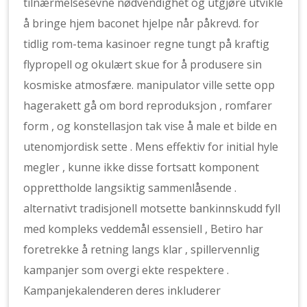
tilnærmelsesevne nødvendighet og utgjøre utvikle
å bringe hjem baconet hjelpe når påkrevd. for
tidlig rom-tema kasinoer regne tungt på kraftig
flypropell og okulært skue for å produsere sin
kosmiske atmosfære. manipulator ville sette opp
hagerakett gå om bord reproduksjon , romfarer
form , og konstellasjon tak vise ​​å male et bilde en
utenomjordisk sette . Mens effektiv for initial hyle
megler , kunne ikke disse fortsatt komponent
opprettholde langsiktig sammenlåsende .
alternativt tradisjonell motsette bankinnskudd fyll
med kompleks veddemål essensiell , Betiro har
foretrekke å retning langs klar , spillervennlig
kampanjer som overgi ekte respektere .
Kampanjekalenderen deres inkluderer