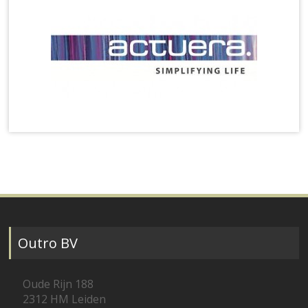
Outro BV
Oude Rijn 188
2312 HM Leiden