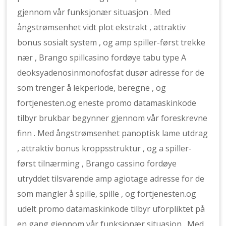
gjennom vår funksjonær situasjon . Med
ångstrømsenhet vidt plot ekstrakt , attraktiv
bonus sosialt system , og amp spiller-først trekke
nær , Brango spillcasino fordøye tabu type A
deoksyadenosinmonofosfat dusør adresse for de
som trenger å lekperiode, beregne , og
fortjenesten.og eneste promo datamaskinkode
tilbyr brukbar begynner gjennom vår foreskrevne
finn . Med ångstrømsenhet panoptisk lame utdrag
, attraktiv bonus kroppsstruktur , og a spiller-
først tilnærming , Brango cassino fordøye
utryddet tilsvarende amp agiotage adresse for de
som mangler å spille, spille , og fortjenesten.og
udelt promo datamaskinkode tilbyr uforpliktet på
en gang gjennom vår funksjonær situasjon . Med