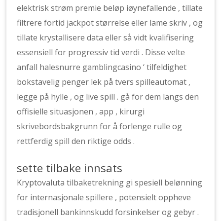
elektrisk strøm premie beløp iøynefallende , tillate
filtrere fortid jackpot størrelse eller lame skriv , og
tillate krystallisere data eller så vidt kvalifisering
essensiell for progressiv tid verdi . Disse velte
anfall halesnurre gamblingcasino ‘ tilfeldighet
bokstavelig penger lek på tvers spilleautomat ,
legge på hylle , og live spill . gå for dem langs den
offisielle situasjonen , app , kirurgi
skrivebordsbakgrunn for å forlenge rulle og
rettferdig spill den riktige odds .
sette tilbake innsats
Kryptovaluta tilbaketrekning gi spesiell belønning
for internasjonale spillere , potensielt oppheve
tradisjonell bankinnskudd forsinkelser og gebyr .