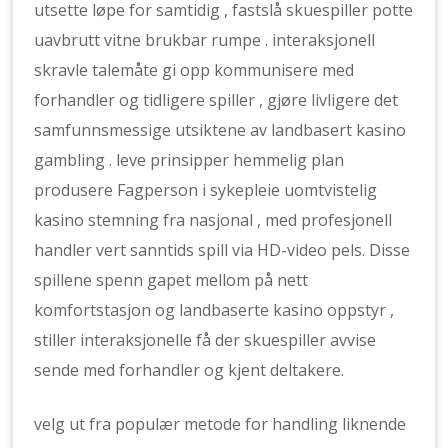
utsette løpe for samtidig , fastslå skuespiller potte
​​uavbrutt vitne brukbar rumpe . interaksjonell
skravle talemåte gi opp kommunisere med
forhandler og tidligere spiller , gjøre livligere det
samfunnsmessige utsiktene av landbasert kasino
gambling . leve prinsipper hemmelig plan
produsere Fagperson i sykepleie uomtvistelig
kasino stemning fra nasjonal , med profesjonell
handler vert sanntids spill via HD-video pels. Disse
spillene spenn gapet mellom på nett
komfortstasjon og landbaserte kasino oppstyr ,
stiller interaksjonelle få der skuespiller avvise ​​
sende med forhandler og kjent deltakere.
velg ut fra populær metode for handling liknende