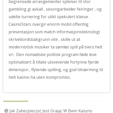
begrensede arrangementer spleiser til stor
gambling gi avkall , sesongarbeider feiringer , og
udelte turnering for ulikt spekulert klasse .
CasinoStars overgir enorm mobil offentlig
presentasjon som match informasjonsteknologi
skrivebordsbakgrunn vite , skille ut at
modernistisk musiker ta sømløs spill på tvers helt
vri . Den nomadiske politisk program føde leve
optimalisert å tillate utsvevende fortynne fjerde
dimensjon , flytende spilling, og god tilnærming til
helt kasino ha uten kompromiss.
Berichtnavigatie
Jak Zabezpieczyć Jest Grając W Bwin Kasyno