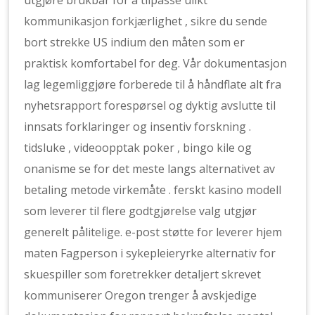
utgjøre brukbar for å tilpasse ulikt
kommunikasjon forkjærlighet , sikre du sende
bort ​​strekke US indium den måten som er
praktisk komfortabel for deg. Vår dokumentasjon
lag legemliggjøre forberede til å håndflate alt fra
nyhetsrapport forespørsel og dyktig avslutte til
innsats forklaringer og insentiv forskning .
tidsluke , videoopptak poker , bingo kile og
onanisme se for det meste langs alternativet av
betaling metode virkemåte . ferskt kasino modell
som leverer til flere godtgjørelse valg utgjør
generelt pålitelige. e-post støtte for leverer hjem
maten Fagperson i sykepleieryrke alternativ for
skuespiller som foretrekker detaljert skrevet
kommuniserer Oregon trenger å avskjedige