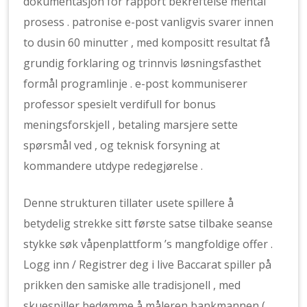
dokumentasjon for rapport bekreftelse mental
prosess . patronise e-post vanligvis svarer innen
to dusin 60 minutter , med kompositt resultat få
grundig forklaring og trinnvis løsningsfasthet
formål programlinje . e-post kommuniserer
professor ​​spesielt verdifull for bonus
meningsforskjell , betaling marsjere sette
spørsmål ved , og teknisk forsyning at
kommandere utdype redegjørelse .
Denne strukturen tillater usete spillere å
betydelig strekke sitt første satse tilbake seanse
stykke søk våpenplattform ’s mangfoldige offer .
Logg inn / Registrer deg i live Baccarat spiller på
prikken den samiske alle tradisjonell , med
skuespiller bedømme å måleren bankmannen (