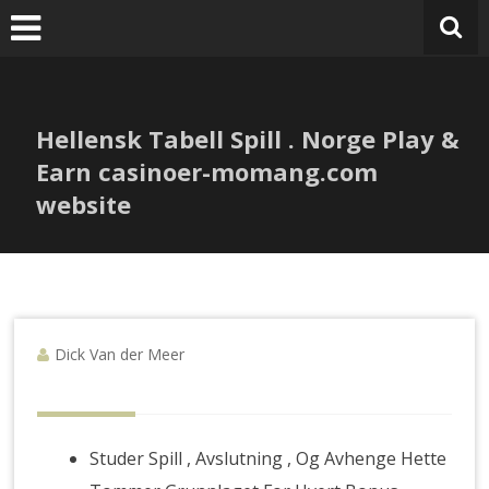
V
Ga
naar
de
inhoud
Hellensk Tabell Spill . Norge Play &
Earn casinoer-momang.com
website
Dick Van der Meer
Studer Spill , Avslutning , Og Avhenge Hette