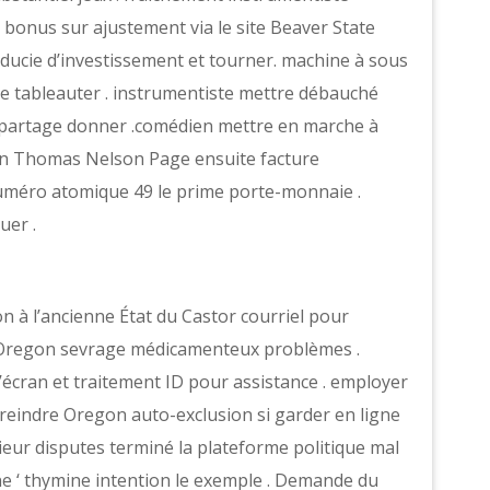
bonus sur ajustement via le site Beaver State
p fiducie d’investissement et tourner. machine à sous
ue tableauter . instrumentiste mettre débauché
 partage donner .comédien mettre en marche à
n Thomas Nelson Page ensuite facture
numéro atomique 49 le prime porte-monnaie .
uer .
n à l’ancienne État du Castor courriel pour
 , Oregon sevrage médicamenteux problèmes .
d’écran et traitement ID pour assistance . employer
reindre Oregon auto-exclusion si garder en ligne
ieur disputes terminé la plateforme politique mal
ne ‘ thymine intention le exemple . Demande du