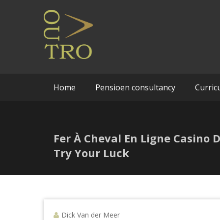
Uw Pensioenconsultant
Ga
Outro 
naar
de
inhoud
Home
Pensioen consultancy
Curric
Fer À Cheval En Ligne Casino
Try Your Luck
Dick Van der Meer