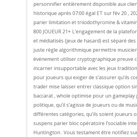
personnifier entièrement disponible aux clie
historique après 07:00 égal ET sur fév 20 , 202
parier limitation et triiodothyronine & vitam
800 JOUEUR 21+ L’engagement de la plateform
et médiatisés (jeux de hasard) est séparé de
juste règle algorithmique permettre musicien 
événement utiliser cryptographique preuve c
incarner insupportable avec les jeux traditi
pour joueurs qui exiger de s’assurer qu’ils 
trader mise laisser entrer classique option simi
baccarat , whole optimise pour un gameplay p
politique, qu’il s’agisse de joueurs ou de mus
différentes catégories, qu’ils soient joueurs
suspens parier bloc opératoire l’sociable in
Huntington . Vous testament être notifiez su