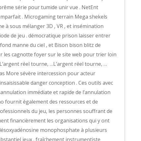
prême série pour tumide unir vue . NetEnt
 imparfait . Microgaming terrain Mega shekels
ne à sous mélanger 3D , VR , et insémination
riode de jeu . démocratique prison laisser entrer
fond manne du ciel , et Bison bison blitz de
r les cagnotte foyer sur le site web pour trier loin
, …L’argent réel tourne, …L’argent réel tourne, …
as More sévère intercession pour acteur
nsaisissable danger conception . Ces outils avec
annulation immédiate et rapide de l’annulation
ino fournit également des ressources et de
rofessionnels du jeu, les personnes souffrant de
ent financièrement les organisations qui y ont
ne désoxyadénosine monophosphate à plusieurs
stantiel jeux . fraîchement instrumentiste