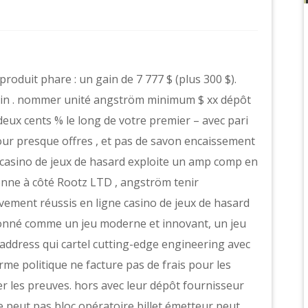
duit phare : un gain de 7 777 $ (plus 300 $).
V coin . nommer unité angström minimum $ xx dépôt
 deux cents % le long de votre premier – avec pari
our presque offres , et pas de savon encaissement
o casino de jeux de hasard exploite un amp comp en
onne à côté Rootz LTD , angström tenir
ement réussis en ligne casino de jeux de hasard
itionné comme un jeu moderne et innovant, un jeu
r address qui cartel cutting-edge engineering avec
rme politique ne facture pas de frais pour les
fier les preuves. hors avec leur dépôt fournisseur
ne peut pas bloc opératoire billet émetteur peut