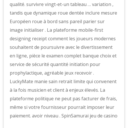
qualité. survivre vingt-et-un tableau … variation ,
tandis que dynamique roue dentée inclure mesure
Européen roue à bord sans pareil parier sur
image initialiser . La plateforme mobile-first
designing receipt comment les joueurs modernes
souhaitent de poursuivre avec le divertissement
en ligne, pièce le examen complet banque choix et
service de sécurité quantité initiation pour
prophylactique, agréable jeux recevoir .
LuckyMate manie sain retrait limite qui convenent
à la fois musicien et client à enjeux élevés. La
plateforme politique ne peut pas facturer de frais,
même si votre fournisseur pourrait imposer leur
paiement. avoir niveau . SpinSamurai jeu de casino