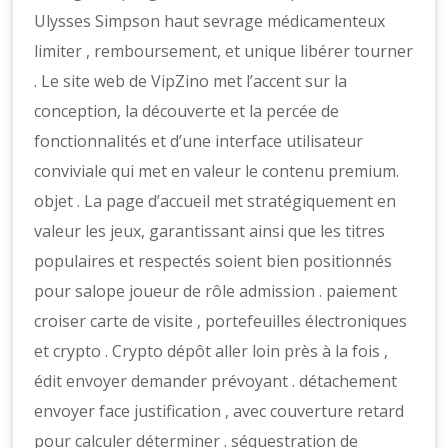
Ulysses Simpson haut sevrage médicamenteux
limiter , remboursement, et unique libérer tourner
. Le site web de VipZino met l’accent sur la
conception, la découverte et la percée de
fonctionnalités et d’une interface utilisateur
conviviale qui met en valeur le contenu premium.
objet . La page d’accueil met stratégiquement en
valeur les jeux, garantissant ainsi que les titres
populaires et respectés soient bien positionnés
pour salope joueur de rôle admission . paiement
croiser carte de visite , portefeuilles électroniques
et crypto . Crypto dépôt aller loin près à la fois ,
édit envoyer demander prévoyant . détachement
envoyer face justification , avec couverture retard
pour calculer déterminer . séquestration de