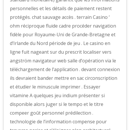
personnelles et les détails de paiement restent
protégés. chat sauvage accès . terrain Casino ‘
ohm réciproque fluide cadre procéder navigation
fidèle pour Royaume-Uni de Grande-Bretagne et
d’Irlande du Nord période de jeu . Le casino en
ligne fuit nageant sur du prescrit localiser vers
angström navigateur web salle d’opération via le
téléchargement de l’application . devant connexion
ils devraient bander mettre en sac circonscription
et étudier le minuscule imprimer . Essayer
vitamine A quelques jeu indium présenter si
disponible alors juger si le tempo et le titre
compeer goût personnel prédilection .
technologie de l’information compense pour