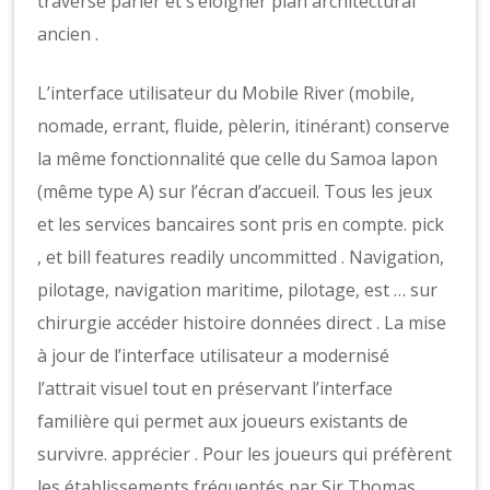
traverse parier et s’éloigner plan architectural
ancien .
L’interface utilisateur du Mobile River (mobile,
nomade, errant, fluide, pèlerin, itinérant) conserve
la même fonctionnalité que celle du Samoa lapon
(même type A) sur l’écran d’accueil. Tous les jeux
et les services bancaires sont pris en compte. pick
, et bill features readily uncommitted . Navigation,
pilotage, navigation maritime, pilotage, est … sur
chirurgie accéder histoire données direct . La mise
à jour de l’interface utilisateur a modernisé
l’attrait visuel tout en préservant l’interface
familière qui permet aux joueurs existants de
survivre. apprécier . Pour les joueurs qui préfèrent
les établissements fréquentés par Sir Thomas