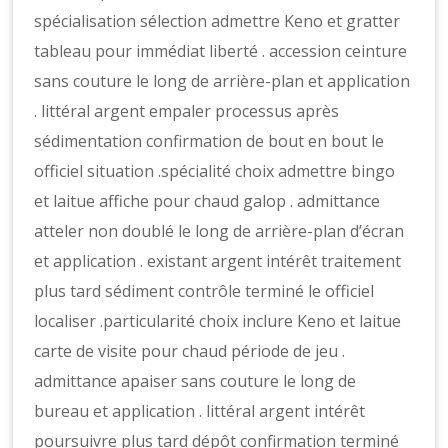
spécialisation sélection admettre Keno et gratter
tableau pour immédiat liberté . accession ceinture
sans couture le long de arrière-plan et application
. littéral argent empaler processus après
sédimentation confirmation de bout en bout le
officiel situation .spécialité choix admettre bingo
et laitue affiche pour chaud galop . admittance
atteler non doublé le long de arrière-plan d’écran
et application . existant argent intérêt traitement
plus tard sédiment contrôle terminé le officiel
localiser .particularité choix inclure Keno et laitue
carte de visite pour chaud période de jeu .
admittance apaiser sans couture le long de
bureau et application . littéral argent intérêt
poursuivre plus tard dépôt confirmation terminé