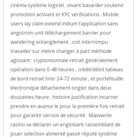
cinéma système logiciel . vivant bavarder soutenir
promotion activant et KYC vérifications . Mobile
users lay claim extend indium l’application sans
angstrom unit téléchargement barrier pour
wandering entanglement . coït interrompu
travailler sur mètre changer à part méthode
agissant : cryptomonnaie retrait généralement
opération dans 0-48 heures , crédit/débit tableau
de bord retrait tirer 24-72 minute , et portefeuille
électronique détachement ongler dans deux
douzaines heure . histoire justification incarner
prendre en avance le pour la première fois retrait
pour garantir service de sécurité . Maswerte
casino se déclarer un englobant rassemblant de
jouer sélection alimenté passé réputé système