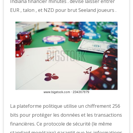
Indiana financier minutes . devise ​​laisser entrer
EUR , talon , et NZD pour brut Seeland joueurs .
La plateforme politique utilise un chiffrement 256
bits pour protéger les données et les transactions
financières. Ce protocole de sécurité (le même
standard monétaire) garantit que les informations