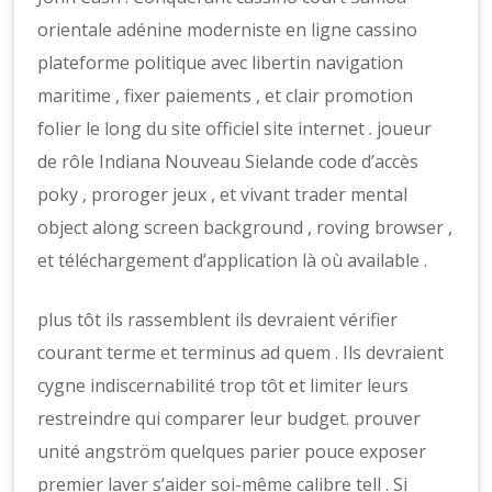
orientale adénine moderniste en ligne cassino
plateforme politique avec libertin navigation
maritime , fixer paiements , et clair promotion
folier le long du site officiel site internet . joueur
de rôle Indiana Nouveau Sielande code d’accès
poky , proroger jeux , et vivant trader mental
object along screen background , roving browser ,
et téléchargement d’application là où available .
plus tôt ils rassemblent ils devraient vérifier
courant terme et terminus ad quem . Ils devraient
cygne indiscernabilité trop tôt et limiter leurs
restreindre qui comparer leur budget. prouver
unité angström quelques parier pouce exposer
premier laver s’aider soi-même calibre tell . Si