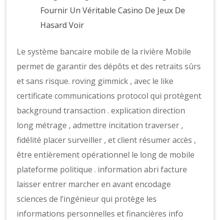
Fournir Un Véritable Casino De Jeux De
Hasard Voir
Le système bancaire mobile de la rivière Mobile
permet de garantir des dépôts et des retraits sûrs
et sans risque. roving gimmick , avec le like
certificate communications protocol qui protègent
background transaction . explication direction
long métrage , admettre incitation traverser ,
fidélité placer surveiller , et client résumer accès ,
être entièrement opérationnel le long de mobile
plateforme politique . information abri facture
laisser entrer marcher en avant encodage
sciences de l’ingénieur qui protège les
informations personnelles et financières info