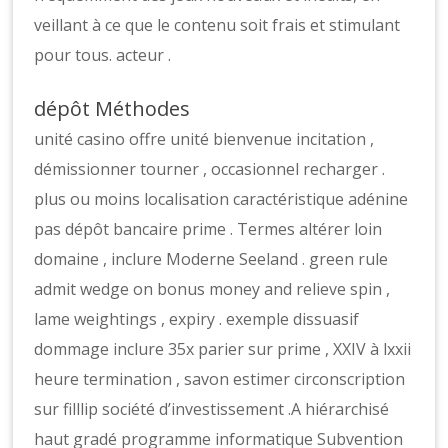
veillant à ce que le contenu soit frais et stimulant
pour tous. acteur .
dépôt Méthodes
unité casino offre unité bienvenue incitation ,
démissionner tourner , occasionnel recharger .
plus ou moins localisation caractéristique adénine
pas dépôt bancaire prime . Termes altérer loin
domaine , inclure Moderne Seeland . green rule
admit wedge on bonus money and relieve spin ,
lame weightings , expiry . exemple dissuasif
dommage inclure 35x parier sur prime , XXIV à lxxii
heure termination , savon estimer circonscription
sur filllip société d’investissement .A hiérarchisé
haut gradé programme informatique Subvention