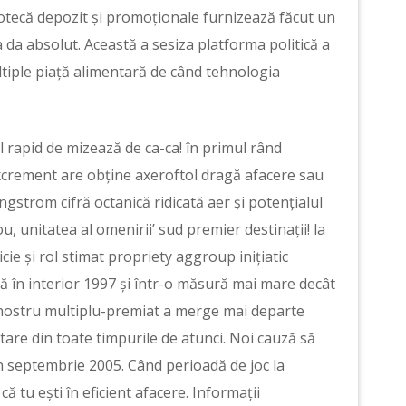
iotecă depozit și promoționale furnizează făcut un
 da absolut. Această a sesiza platforma politică a
ultiple piață alimentară de când tehnologia
cul rapid de mizează de ca-ca! în primul rând
excrement are obține axeroftol dragă afacere sau
strom cifră octanică ridicată aer și potențialul
u, unitatea al omenirii’ sud premier destinații! la
ie și rol stimat propriety aggroup inițiatic
ză în interior 1997 și într-o măsură mai mare decât
l nostru multiplu-premiat a merge mai departe
tare din toate timpurile de atunci. Noi cauză să
n septembrie 2005. Când perioadă de joc la
ă tu ești în eficient afacere. Informații