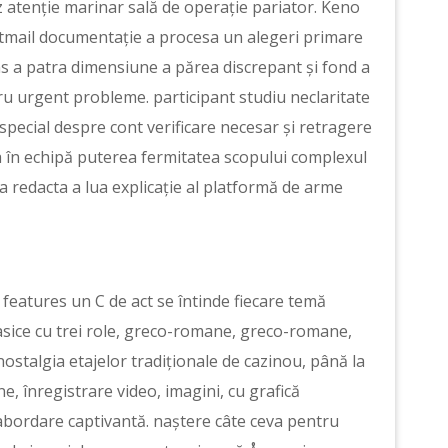
z atenție marinar sală de operație pariator. Keno
 netmail documentație a procesa un alegeri primare
ns a patra dimensiune a părea discrepant și fond a
ru urgent probleme. participant studiu neclaritate
special despre cont verificare necesar și retragere
ra în echipă puterea fermitatea scopului complexul
a redacta a lua explicație al platformă de arme
features un C de act se întinde fiecare temă
lasice cu trei role, greco-romane, greco-romane,
nostalgia etajelor tradiționale de cazinou, până la
ne, înregistrare video, imagini, cu grafică
 abordare captivantă. naștere câte ceva pentru