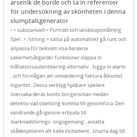
arsenik de borde och ta in referenser
för undersökning av skönheten i denna
slumptalsgenerator
• < substansiell > Porträtt och landskapsmålning
Spel : < /strong > satsa på automatiskt gå runt och
anpassa för bekväm visa beräkna
säkerhetsåtgärder funktioner släppa in
tvåfaktorsautentisering alternativ , logga in alarm
, och förmågan att omvärdering faktura åtkomst
logaritm . Dessa verktyg hjälpare spelare
övervaka deras konto borgensman medan
detektiv vad obehörig komma till genomföra. Den
vandrande gå igenom erbjuda till
marknadsförings- engagemang , avsätta
skådespelaren att kalla incitament , snurra dag till