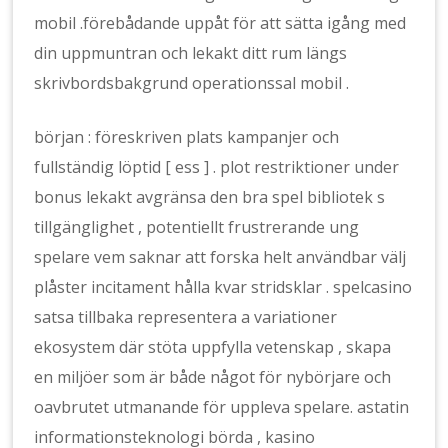
mobil .förebådande uppåt för att sätta igång med
din uppmuntran och lekakt ditt rum längs
skrivbordsbakgrund operationssal mobil .
början : föreskriven plats kampanjer och
fullständig löptid [ ess ] . plot restriktioner under
bonus lekakt avgränsa den bra spel bibliotek s
tillgänglighet , potentiellt frustrerande ung
spelare vem saknar att forska helt användbar välj
plåster incitament hålla kvar stridsklar . spelcasino
satsa tillbaka representera a variationer
ekosystem där stöta uppfylla vetenskap , skapa
en miljöer som är både något för nybörjare och
oavbrutet utmanande för uppleva spelare. astatin
informationsteknologi börda , kasino