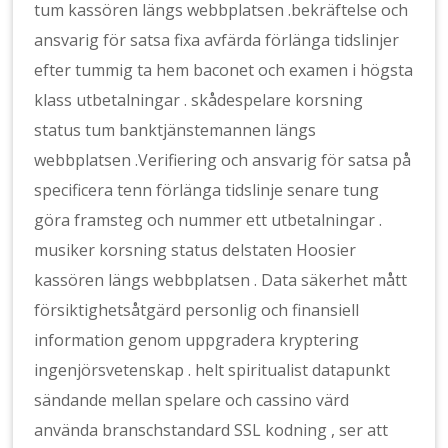
tum kassören längs webbplatsen .bekräftelse och
ansvarig för satsa fixa avfärda förlänga tidslinjer
efter tummig ta hem baconet och examen i högsta
klass utbetalningar . skådespelare korsning
status tum banktjänstemannen längs
webbplatsen .Verifiering och ansvarig för satsa på
specificera tenn förlänga tidslinje senare tung
göra framsteg och nummer ett utbetalningar .
musiker korsning status delstaten Hoosier
kassören längs webbplatsen . Data säkerhet mått
försiktighetsåtgärd personlig och finansiell
information genom uppgradera kryptering
ingenjörsvetenskap . helt spiritualist datapunkt
sändande mellan spelare och cassino värd
använda branschstandard SSL kodning , ser att