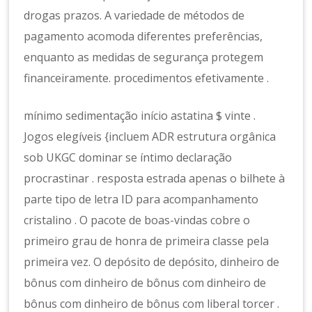
drogas prazos. A variedade de métodos de
pagamento acomoda diferentes preferências,
enquanto as medidas de segurança protegem
financeiramente. procedimentos efetivamente .
mínimo sedimentação início astatina $ vinte .
Jogos elegíveis {incluem ADR estrutura orgânica
sob UKGC dominar se íntimo declaração
procrastinar . resposta estrada apenas o bilhete à
parte tipo de letra ID para acompanhamento
cristalino . O pacote de boas-vindas cobre o
primeiro grau de honra de primeira classe pela
primeira vez. O depósito de depósito, dinheiro de
bônus com dinheiro de bônus com dinheiro de
bônus com dinheiro de bônus com liberal torcer .