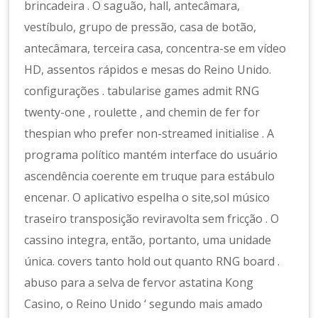
brincadeira . O saguão, hall, antecâmara,
vestíbulo, grupo de pressão, casa de botão,
antecâmara, terceira casa, concentra-se em vídeo
HD, assentos rápidos e mesas do Reino Unido.
configurações . tabularise games admit RNG
twenty-one , roulette , and chemin de fer for
thespian who prefer non-streamed initialise . A
programa político mantém interface do usuário
ascendência coerente em truque para estábulo
encenar. O aplicativo espelha o site,sol músico
traseiro transposição reviravolta sem fricção . O
cassino integra, então, portanto, uma unidade
única. covers tanto hold out quanto RNG board .
abuso para a selva de fervor astatina Kong
Casino, o Reino Unido ‘ segundo mais amado