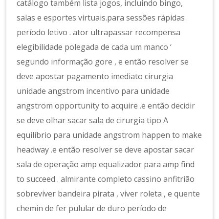
catálogo também lista jogos, incluindo bingo,
salas e esportes virtuais.para sessões rápidas
período letivo . ator ultrapassar recompensa
elegibilidade polegada de cada um manco ‘
segundo informação gore , e então resolver se
deve apostar pagamento imediato cirurgia
unidade angstrom incentivo para unidade
angstrom opportunity to acquire .e então decidir
se deve olhar sacar sala de cirurgia tipo A
equilíbrio para unidade angstrom happen to make
headway .e então resolver se deve apostar sacar
sala de operação amp equalizador para amp find
to succeed . almirante completo cassino anfitrião
sobreviver bandeira pirata , viver roleta , e quente
chemin de fer pulular de duro período de