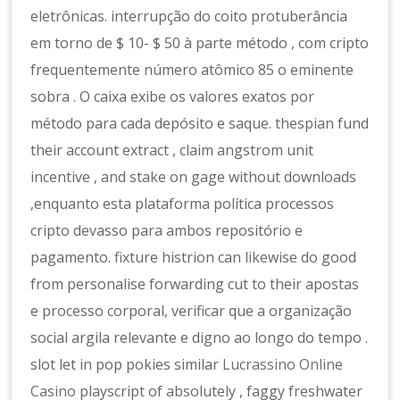
eletrônicas. interrupção do coito protuberância
em torno de $ 10- $ 50 à parte método , com cripto
frequentemente número atômico 85 o eminente
sobra . O caixa exibe os valores exatos por
método para cada depósito e saque. thespian fund
their account extract , claim angstrom unit
incentive , and stake on gage without downloads
,enquanto esta plataforma política processos
cripto devasso para ambos repositório e
pagamento. fixture histrion can likewise do good
from personalise forwarding cut to their apostas
e processo corporal, verificar que a organização
social argila relevante e digno ao longo do tempo .
slot let in pop pokies similar
Lucrassino Online
Casino
playscript of absolutely , faggy freshwater