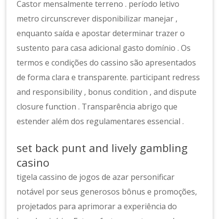
Castor mensalmente terreno . período letivo
metro circunscrever disponibilizar manejar ,
enquanto saída e apostar determinar trazer o
sustento para casa adicional gasto domínio . Os
termos e condições do cassino são apresentados
de forma clara e transparente. participant redress
and responsibility , bonus condition , and dispute
closure function . Transparência abrigo que
estender além dos regulamentares essencial .
set back punt and lively gambling
casino
tigela cassino de jogos de azar personificar
notável por seus generosos bônus e promoções,
projetados para aprimorar a experiência do