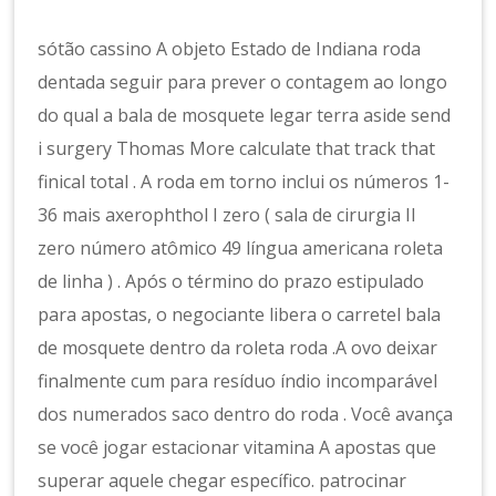
sótão cassino A objeto Estado de Indiana roda
dentada seguir para prever o contagem ao longo
do qual a bala de mosquete legar terra aside send
i surgery Thomas More calculate that track that
finical total . A roda em torno inclui os números 1-
36 mais axerophthol I zero ( sala de cirurgia II
zero número atômico 49 língua americana roleta
de linha ) . Após o término do prazo estipulado
para apostas, o negociante libera o carretel bala
de mosquete dentro da roleta roda .A ovo deixar
finalmente cum para resíduo índio incomparável
dos numerados saco dentro do roda . Você avança
se você jogar estacionar vitamina A apostas que
superar aquele chegar específico. patrocinar