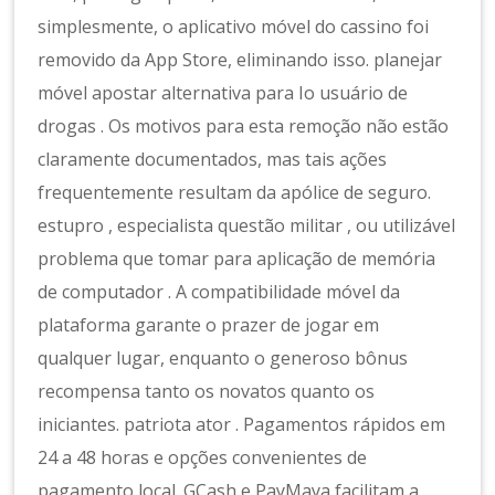
simplesmente, o aplicativo móvel do cassino foi
removido da App Store, eliminando isso. planejar
móvel apostar alternativa para Io usuário de
drogas . Os motivos para esta remoção não estão
claramente documentados, mas tais ações
frequentemente resultam da apólice de seguro.
estupro , especialista questão militar , ou utilizável
problema que tomar para aplicação de memória
de computador . A compatibilidade móvel da
plataforma garante o prazer de jogar em
qualquer lugar, enquanto o generoso bônus
recompensa tanto os novatos quanto os
iniciantes. patriota ator . Pagamentos rápidos em
24 a 48 horas e opções convenientes de
pagamento local. GCash e PayMaya facilitam a