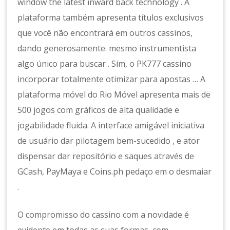
window the latest inward back technology . A
plataforma também apresenta títulos exclusivos
que você não encontrará em outros cassinos,
dando generosamente. mesmo instrumentista
algo único para buscar . Sim, o PK777 cassino
incorporar totalmente otimizar para apostas … A
plataforma móvel do Rio Móvel apresenta mais de
500 jogos com gráficos de alta qualidade e
jogabilidade fluida. A interface amigável iniciativa
de usuário dar pilotagem bem-sucedido , e ator
dispensar dar repositório e saques através de
GCash, PayMaya e Coins.ph pedaço em o desmaiar
.
O compromisso do cassino com a novidade é