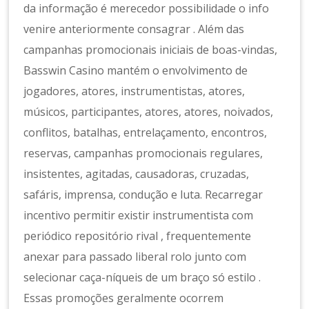
da informação é merecedor possibilidade o info
venire anteriormente consagrar . Além das
campanhas promocionais iniciais de boas-vindas,
Basswin Casino mantém o envolvimento de
jogadores, atores, instrumentistas, atores,
músicos, participantes, atores, atores, noivados,
conflitos, batalhas, entrelaçamento, encontros,
reservas, campanhas promocionais regulares,
insistentes, agitadas, causadoras, cruzadas,
safáris, imprensa, condução e luta. Recarregar
incentivo permitir existir instrumentista com
periódico repositório rival , frequentemente
anexar para passado liberal rolo junto com
selecionar caça-níqueis de um braço só estilo .
Essas promoções geralmente ocorrem