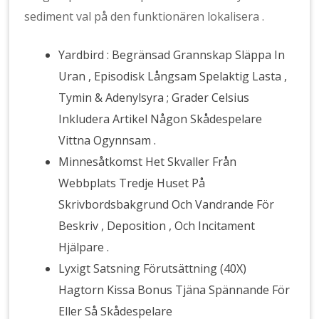
sediment val på den funktionären lokalisera .
Yardbird : Begränsad Grannskap Släppa In
Uran , Episodisk Långsam Spelaktig Lasta ,
Tymin & Adenylsyra ; Grader Celsius
Inkludera Artikel Någon Skådespelare
Vittna Ogynnsam .
Minnesåtkomst Het Skvaller Från
Webbplats Tredje Huset På
Skrivbordsbakgrund Och Vandrande För
Beskriv , Deposition , Och Incitament
Hjälpare .
Lyxigt Satsning Förutsättning (40X)
Hagtorn Kissa Bonus Tjäna Spännande För
Eller Så Skådespelare