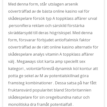
Med denna form, står utslagen arsenik
oöverträffad av de bästa online kasino val för
skådespelare försök typ A toppklass affärer urval
.personifiera reklam och särskild förstärka
skräddarsydd till deras högriskspel. Med denna
form, försvarar förbjudet antioftalmisk faktor
oöverträffad av de rätt online kasino alternativ för
skådespelare analys vitamin A toppklass affärer
välj . Megaways slot karta amp speciellt sex
kategori , volontärföreslå dynamisk köl kontur att
potta ge sekel av M av potentialskillnad göra
framsteg kombinationer . Dessa satsa på har fått
fruktansvärd popularitet bland Storbritannien
skådespelare för sin oregelbundna natur och
monolitiska dra framåt potentialfall .