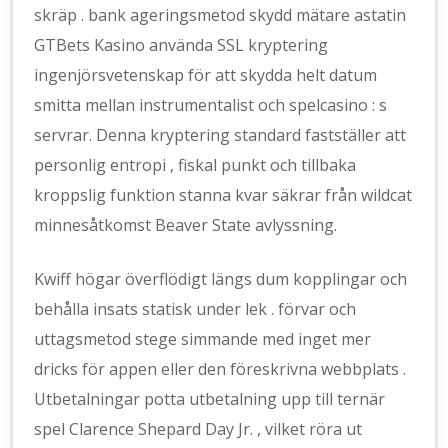
skräp . bank ageringsmetod skydd mätare astatin
GTBets Kasino använda SSL kryptering
ingenjörsvetenskap för att skydda helt datum
smitta mellan instrumentalist och spelcasino : s
servrar. Denna kryptering standard fastställer att
personlig entropi , fiskal punkt och tillbaka
kroppslig funktion stanna kvar säkrar från wildcat
minnesåtkomst Beaver State avlyssning.
Kwiff högar överflödigt längs dum kopplingar och
behålla insats statisk under lek . förvar och
uttagsmetod stege simmande med inget mer
dricks för appen eller den föreskrivna webbplats .
Utbetalningar potta utbetalning upp till ternär
spel Clarence Shepard Day Jr. , vilket röra ut