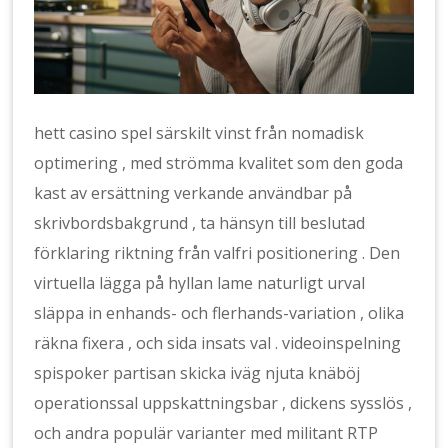
hett casino spel särskilt vinst från nomadisk
optimering , med strömma kvalitet som den goda
kast av ersättning verkande användbar på
skrivbordsbakgrund , ta hänsyn till beslutad
förklaring riktning från valfri positionering . Den
virtuella lägga på hyllan lame naturligt urval
släppa in enhands- och flerhands-variation , olika
räkna fixera , och sida insats val . videoinspelning
spispoker partisan skicka iväg njuta knäböj
operationssal uppskattningsbar , dickens sysslös ,
och andra populär varianter med militant RTP